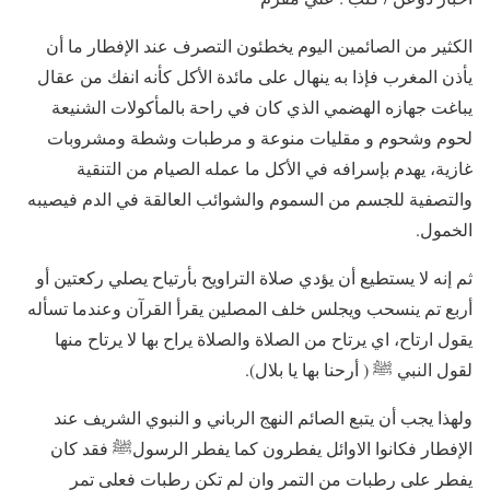
الكثير من الصائمين اليوم يخطئون التصرف عند الإفطار ما أن
يأذن المغرب فإذا به ينهال على مائدة الأكل كأنه انفك من عقال
يباغت جهازه الهضمي الذي كان في راحة بالمأكولات الشنيعة
لحوم وشحوم و مقليات منوعة و مرطبات وشطة ومشروبات
غازية، يهدم بإسرافه في الأكل ما عمله الصيام من التنقية
والتصفية للجسم من السموم والشوائب العالقة في الدم فيصيبه
الخمول.
ثم إنه لا يستطيع أن يؤدي صلاة التراويح بأرتياح يصلي ركعتين أو
أربع تم ينسحب ويجلس خلف المصلين يقرأ القرآن وعندما تسأله
يقول ارتاح، اي يرتاح من الصلاة والصلاة يراح بها لا يرتاح منها
لقول النبي ﷺ ( أرحنا بها يا بلال).
ولهذا يجب أن يتبع الصائم النهج الرباني و النبوي الشريف عند
الإفطار فكانوا الاوائل يفطرون كما يفطر الرسولﷺ فقد كان
يفطر على رطبات من التمر وان لم تكن رطبات فعلى تمر