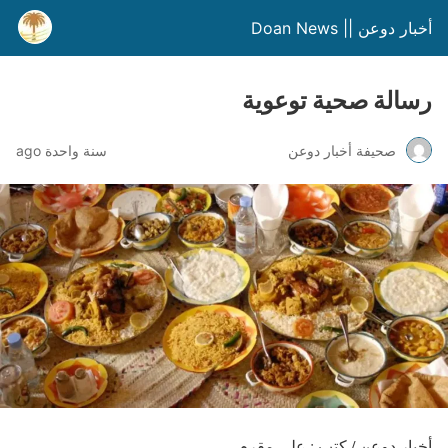
أخبار دوعن || Doan News
رسالة صحية توعوية
صحيفة أخبار دوعن
سنة واحدة ago
أخبار دوعن / كتب : علي مقرم