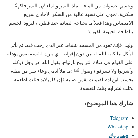
وحسي حسوات من الماء ، لماذا التمر والماء لإن التمر فاكهةٌ
سكرية، تحوي على نسبة عالية من السكر الأحادي سريع
الامتصاص وهذا فعلاً ما يحتاجه الصائم عند فطره ، ليزود الجسم
بالطاقة الحيوية الفورية.
ولهذا فإنك تعود من المسجد بنشاط غير الذي رحت فيه، ثم يأتي
ليأكل ما كتبه الله له من دون إفراط، اي يترك لنفسه نفس يؤهله
على القيام في صلاة التراويح بارتياح، يقول الله عز وجل (وكلوا
وأشربوا ولا تسرفوا) ويقول ﷺ (ما ملأ آدمي وعاء شر من بطنه
بحسب ابن آدم لقيمات يقمن صلبه فإن كان لابد فثلث لطعمه
وثلث لشرابه وثلث لنفسه).
شارك هذا الموضوع:
Telegram
WhatsApp
فيس بوك