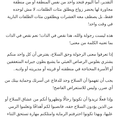
التقدير، أما اليوم فتجد واحد من نفس المنطقة أو من منطقة
مجاورة لها يحضر زواج ويطلق مئات الطلقات، لا مش لوحده
فقط، بل يصطف معه العشرات ويطلقون مئات الطلقات النارية
في وقت واحد!
هذه ليست رجولة والله، هذا نقص في الذات! نعم نقص في الذات
بما تعنيه الكلمة من معنى!
إذا تعرفوا معنى الرجولة وحق السلاح، يفترض أن كل واحد منكم
يشتري بفلوس الرصاص العبثي ما يشبع بطون جيرانه المتعففين
أو الأسرة المحتاجة في منطقته أو قريته أو مديريته أو واديه..
يجب أن تفهموا أن السلاح وجد للدفاع عن أسرتك وحماية بيتك من
أي ضرر، وليس للاستعراض الفاضح!
وإذا فعلًا تريدوا أن تكونوا رجالًا وتظهروا أنكم من عشاق السلاح أو
من الذين يؤدون السلاح حقه، فانصبوا لكم أهدافًا وتعلموا الرمي
عليها، وبهذا تكونوا احترفتم الرماية وامتلكتم مهارة تستحق الثناء