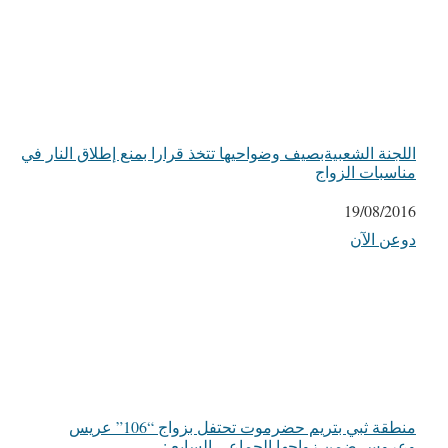
اللجنة الشعبيةبصيف وضواحيها تتخذ قرارا بمنع إطلاق النار في
مناسبات الزواج
التاريخ
19/08/2016
دوعن الآن
في ما يتعلق بما يأتي
منطقة ثبي بتريم حضرموت تحتفل بزواج “106” عريس
وعروس ضمن زواجها الجماعي السابع :