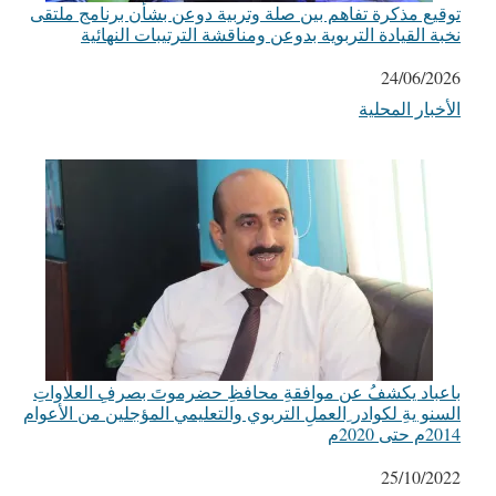
توقيع مذكرة تفاهم بين صلة وتربية دوعن بشأن برنامج ملتقى
نخبة القيادة التربوية بدوعن ومناقشة الترتيبات النهائية
التاريخ
24/06/2026
الأخبار المحلية
في ما يتعلق بما يأتي
باعباد يكشفُ عن موافقةِ محافظِ حضرموتَ بصرفِ العلاواتِ
السنو يةِ لكوادر ِالعملِ التربوي والتعليمي المؤجلين من الأعوام
2014م حتى 2020م
التاريخ
25/10/2022