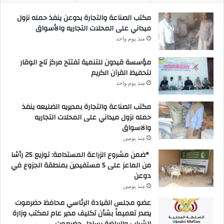
مكتب الصناعة والتجارة بدوعن ينفذ حمله نزول
ميداني على المحلات التجاريه والأسواق
منذ يوم واحد
مؤسسة قيدون للتنمية تفتتح مركز تاج الوقار
لتحفيظ القرآن الكريم
منذ يوم واحد
مكتب الصناعة والتجارة بمديريه الضليعه ينفذ
حمله نزول ميداني على المحلات التجاريه
والاسواق
منذ يومين
​ *ضمن مشروع الزراعة المستدامة: توزيع 25 رأسًا
من الماعز على 5 مستفيدين بمنطقة الجزوع في
دوعن
منذ يومين
عضو مجلس القيادة الرئاسي محافظ حضرموت
يصدر تعميماً بشأن تكليف مدير عام لمكتب وزارة