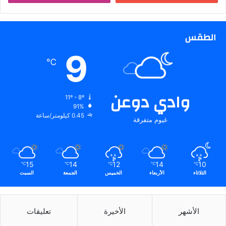
الطقس
9
℃
وادي دوعن
11º - 8º
91%
0.45 كيلومتر/ساعة
غيوم متفرقة
15
14
12
14
10
℃
℃
℃
℃
℃
الثلاثاء
الأربعاء
الخميس
الجمعة
السبت
الأشهر
الأخيرة
تعليقات