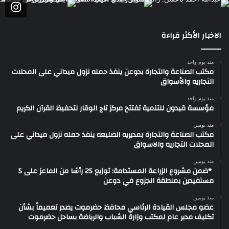
الاخبار الأكثر قراءة
منذ يوم واحد
مكتب الصناعة والتجارة بدوعن ينفذ حمله نزول ميداني على المحلات
التجاريه والأسواق
منذ يوم واحد
مؤسسة قيدون للتنمية تفتتح مركز تاج الوقار لتحفيظ القرآن الكريم
منذ يومين
مكتب الصناعة والتجارة بمديريه الضليعه ينفذ حمله نزول ميداني على
المحلات التجاريه والاسواق
منذ يومين
​ *ضمن مشروع الزراعة المستدامة: توزيع 25 رأسًا من الماعز على 5
مستفيدين بمنطقة الجزوع في دوعن
منذ يومين
عضو مجلس القيادة الرئاسي محافظ حضرموت يصدر تعميماً بشأن
تكليف مدير عام لمكتب وزارة الشباب والرياضة بساحل حضرموت