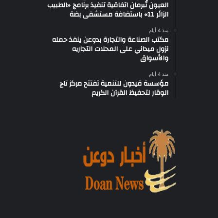
العيون تُبرمان اتفاقية تنفيذ برنامج «الطبيب
الزائر 11» باستضافة مستشفى بضة
منذ 4 أيام
مكتب الصناعة والتجارة بدوعن ينفذ حمله
نزول ميداني على المحلات التجاريه
والأسواق
منذ 4 أيام
مؤسسة قيدون للتنمية تفتتح مركز تاج
الوقار لتحفيظ القرآن الكريم