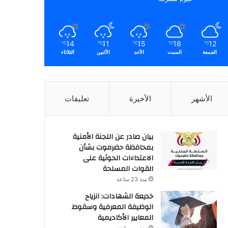
14
11
15
18
12
℃
℃
℃
℃
℃
الجمعة
السبت
الأحد
الأثنين
الثلاثاء
الأشهر
الأخيرة
تعليقات
بيان صادر عن اللجنة الأمنية
بمحافظة حضرموت بشأن
الاعتداءات الحوثية على
القوات المسلحة
منذ 23 ساعة
خديعة الشهادات: انزياح
الوظيفة المعرفية وسقوط
المعايير الأكاديمية