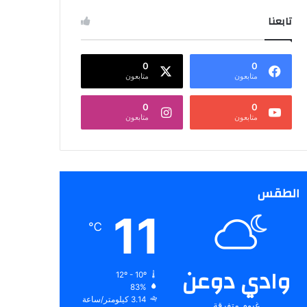
تابعنا
0
0
متابعون
متابعون
0
0
متابعون
متابعون
الطقس
11
℃
وادي دوعن
12º - 10º
83%
3.14 كيلومتر/ساعة
غيوم متفرقة