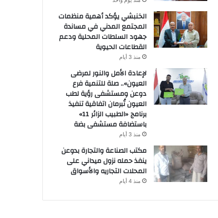
منذ يوم واحد
الخنبشي يؤكد أهمية منظمات
المجتمع المدني في مساندة
جهود السلطات المحلية ودعم
القطاعات الحيوية
منذ 3 أيام
لإعادة الأمل والنور لمرضى
العيون».. صلة للتنمية فرع
دوعن ومستشفى رؤية لطب
العيون تُبرمان اتفاقية تنفيذ
برنامج «الطبيب الزائر 11»
باستضافة مستشفى بضة
منذ 3 أيام
مكتب الصناعة والتجارة بدوعن
ينفذ حمله نزول ميداني على
المحلات التجاريه والأسواق
منذ 4 أيام