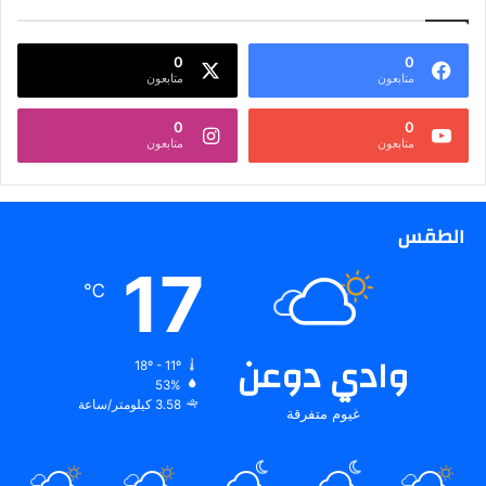
0
0
متابعون
متابعون
0
0
متابعون
متابعون
الطقس
17
℃
وادي دوعن
18º - 11º
53%
3.58 كيلومتر/ساعة
غيوم متفرقة