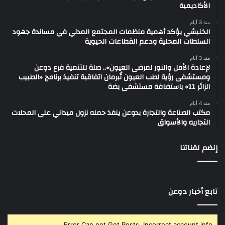
الأكاديمية
منذ 3 أيام
الخنبشي يؤكد أهمية منظمات المجتمع المدني في مساندة جهود
السلطات المحلية ودعم القطاعات الحيوية
منذ 3 أيام
لإعادة الأمل والنور لمرضى العيون».. صلة للتنمية فرع دوعن
ومستشفى رؤية لطب العيون تُبرمان اتفاقية تنفيذ برنامج «الطبيب
الزائر 11» باستضافة مستشفى بضة
منذ 4 أيام
مكتب الصناعة والتجارة بدوعن ينفذ حمله نزول ميداني على المحلات
التجاريه والأسواق
إنضم لقناتنا
تابع أخبار دوعن
Error Can not Get Posts, Incorrect account info.