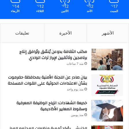
14
12
12
12
17
℃
℃
℃
℃
℃
السبت
الأحد
الأثنين
الثلاثاء
الأربعاء
الأشهر
الأخيرة
تعليقات
مكتب الثقافة بدوعن يُنسّق ويُرافق إنتاج
برنامجين وثائقيين لإبراز تراث الوادي
منذ 7 ساعات
بيان صادر عن اللجنة الأمنية بمحافظة حضرموت
بشأن الاعتداءات الحوثية على القوات المسلحة
منذ يوم واحد
خديعة الشهادات: انزياح الوظيفة المعرفية
وسقوط المعايير الأكاديمية
منذ يومين
الخنبشي يؤكد أهمية منظمات المجتمع المدني