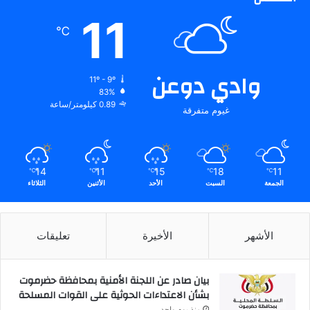
11
℃
وادي دوعن
11º - 9º
83%
0.89 كيلومتر/ساعة
غيوم متفرقة
14
11
15
18
11
℃
℃
℃
℃
℃
الجمعة
السبت
الأحد
الأثنين
الثلاثاء
الأشهر
الأخيرة
تعليقات
بيان صادر عن اللجنة الأمنية بمحافظة حضرموت
بشأن الاعتداءات الحوثية على القوات المسلحة
منذ يوم واحد