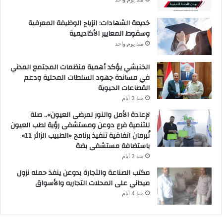
خديعة الشهادات: انزياح الوظيفة المعرفية
وسقوط المعايير الأكاديمية
منذ يوم واحد
الخنبشي يؤكد أهمية منظمات المجتمع المدني
في مساندة جهود السلطات المحلية ودعم
القطاعات الحيوية
منذ 3 أيام
لإعادة الأمل والنور لمرضى العيون».. صلة
للتنمية فرع دوعن ومستشفى رؤية لطب العيون
تُبرمان اتفاقية تنفيذ برنامج «الطبيب الزائر 11»
باستضافة مستشفى بضة
منذ 3 أيام
مكتب الصناعة والتجارة بدوعن ينفذ حمله نزول
ميداني على المحلات التجاريه والأسواق
منذ 4 أيام