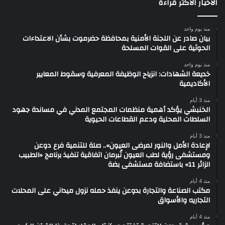
الاخبار الأكثر قراءة
منذ يوم واحد
بيان صادر عن اللجنة الأمنية بمحافظة حضرموت بشأن الاعتداءات
الحوثية على القوات المسلحة
منذ يوم واحد
خديعة الشهادات: انزياح الوظيفة المعرفية وسقوط المعايير
الأكاديمية
منذ 3 أيام
الخنبشي يؤكد أهمية منظمات المجتمع المدني في مساندة جهود
السلطات المحلية ودعم القطاعات الحيوية
منذ 3 أيام
لإعادة الأمل والنور لمرضى العيون».. صلة للتنمية فرع دوعن
ومستشفى رؤية لطب العيون تُبرمان اتفاقية تنفيذ برنامج «الطبيب
الزائر 11» باستضافة مستشفى بضة
منذ 4 أيام
مكتب الصناعة والتجارة بدوعن ينفذ حمله نزول ميداني على المحلات
التجاريه والأسواق
منذ 4 أيام