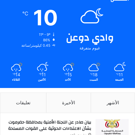
10
℃
وادي دوعن
11º - 9º
86%
0.45 كيلومتر/ساعة
غيوم متفرقة
14
11
15
18
11
℃
℃
℃
℃
℃
الجمعة
السبت
الأحد
الأثنين
الثلاثاء
الأشهر
الأخيرة
تعليقات
بيان صادر عن اللجنة الأمنية بمحافظة حضرموت
بشأن الاعتداءات الحوثية على القوات المسلحة
منذ يوم واحد