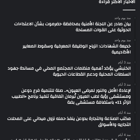
الاخبار الأكثر قراءة
منذ يوم واحد
بيان صادر عن اللجنة الأمنية بمحافظة حضرموت بشأن الاعتداءات
الحوثية على القوات المسلحة
منذ يوم واحد
خديعة الشهادات: انزياح الوظيفة المعرفية وسقوط المعايير
الأكاديمية
منذ 3 أيام
الخنبشي يؤكد أهمية منظمات المجتمع المدني في مساندة جهود
السلطات المحلية ودعم القطاعات الحيوية
منذ 3 أيام
لإعادة الأمل والنور لمرضى العيون».. صلة للتنمية فرع دوعن
ومستشفى رؤية لطب العيون تُبرمان اتفاقية تنفيذ برنامج «الطبيب
الزائر 11» باستضافة مستشفى بضة
منذ 4 أيام
مكتب الصناعة والتجارة بدوعن ينفذ حمله نزول ميداني على المحلات
التجاريه والأسواق
منذ 4 أيام