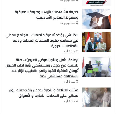
خديعة الشهادات: انزياح الوظيفة المعرفية
وسقوط المعايير الأكاديمية
منذ يوم واحد
الخنبشي يؤكد أهمية منظمات المجتمع المدني
في مساندة جهود السلطات المحلية ودعم
القطاعات الحيوية
منذ 3 أيام
لإعادة الأمل والنور لمرضى العيون».. صلة
للتنمية فرع دوعن ومستشفى رؤية لطب العيون
تُبرمان اتفاقية تنفيذ برنامج «الطبيب الزائر 11»
باستضافة مستشفى بضة
منذ 3 أيام
مكتب الصناعة والتجارة بدوعن ينفذ حمله نزول
ميداني على المحلات التجاريه والأسواق
منذ 4 أيام