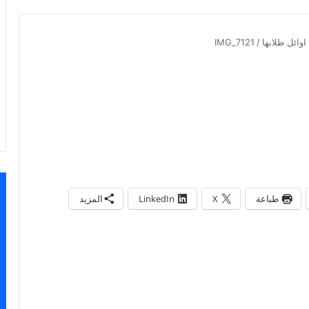
وائل طلابها
/
IMG_7121
طباعة
X
LinkedIn
المزيد