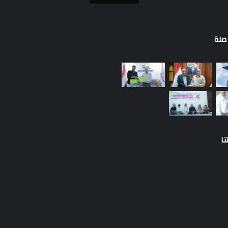
صلة
نا