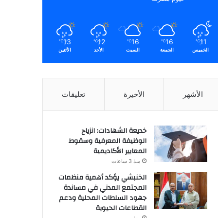
13
12
16
16
11
℃
℃
℃
℃
℃
الخميس
الجمعة
السبت
الأحد
الأثنين
الأشهر
الأخيرة
تعليقات
خديعة الشهادات: انزياح
الوظيفة المعرفية وسقوط
المعايير الأكاديمية
منذ 3 ساعات
الخنبشي يؤكد أهمية منظمات
المجتمع المدني في مساندة
جهود السلطات المحلية ودعم
القطاعات الحيوية