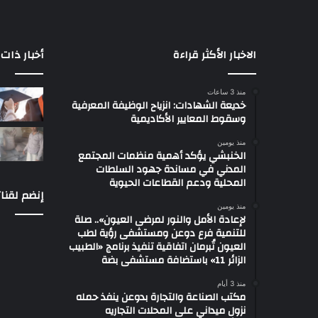
الاخبار الأكثر قراءة
أخبار ذات 
منذ 3 ساعات
خديعة الشهادات: انزياح الوظيفة المعرفية
وسقوط المعايير الأكاديمية
منذ يومين
الخنبشي يؤكد أهمية منظمات المجتمع
المدني في مساندة جهود السلطات
المحلية ودعم القطاعات الحيوية
إنضم لقنات
منذ يومين
لإعادة الأمل والنور لمرضى العيون».. صلة
للتنمية فرع دوعن ومستشفى رؤية لطب
العيون تُبرمان اتفاقية تنفيذ برنامج «الطبيب
الزائر 11» باستضافة مستشفى بضة
منذ 3 أيام
مكتب الصناعة والتجارة بدوعن ينفذ حمله
نزول ميداني على المحلات التجاريه