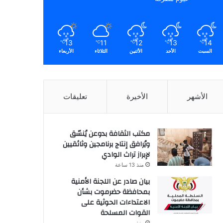
13
11
12
13
14
℃
℃
℃
℃
℃
السبت
الأحد
الأثنين
الثلاثاء
الأربعاء
الأشهر
الأخيرة
تعليقات
مكتب الثقافة بدوعن يُنسّق
ويُرافق إنتاج برنامجين وثائقيين
لإبراز تراث الوادي
منذ 13 ساعة
بيان صادر عن اللجنة الأمنية
بمحافظة حضرموت بشأن
الاعتداءات الحوثية على
القوات المسلحة