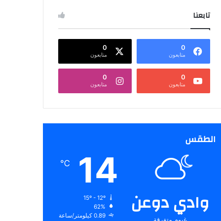
تابعنا
0
0
متابعون
متابعون
0
0
متابعون
متابعون
الطقس
14
℃
وادي دوعن
15º - 12º
62%
0.89 كيلومتر/ساعة
غيوم متفرقة