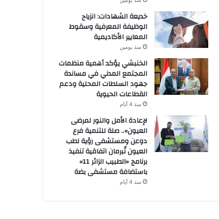
منذ يومين
خديعة الشهادات: انزياح
الوظيفة المعرفية وسقوط
المعايير الأكاديمية
منذ يومين
الخنبشي يؤكد أهمية منظمات
المجتمع المدني في مساندة
جهود السلطات المحلية ودعم
القطاعات الحيوية
منذ 4 أيام
لإعادة الأمل والنور لمرضى
العيون».. صلة للتنمية فرع
دوعن ومستشفى رؤية لطب
العيون تُبرمان اتفاقية تنفيذ
برنامج «الطبيب الزائر 11»
باستضافة مستشفى بضة
منذ 4 أيام