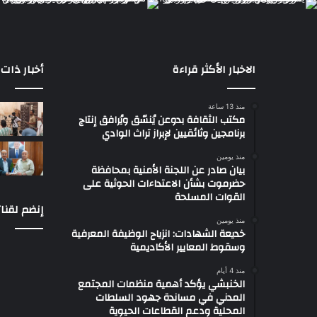
الاخبار الأكثر قراءة
أخبار ذات 
منذ 13 ساعة
مكتب الثقافة بدوعن يُنسّق ويُرافق إنتاج
برنامجين وثائقيين لإبراز تراث الوادي
منذ يومين
بيان صادر عن اللجنة الأمنية بمحافظة
حضرموت بشأن الاعتداءات الحوثية على
القوات المسلحة
إنضم لقنات
منذ يومين
خديعة الشهادات: انزياح الوظيفة المعرفية
وسقوط المعايير الأكاديمية
منذ 4 أيام
الخنبشي يؤكد أهمية منظمات المجتمع
المدني في مساندة جهود السلطات
المحلية ودعم القطاعات الحيوية