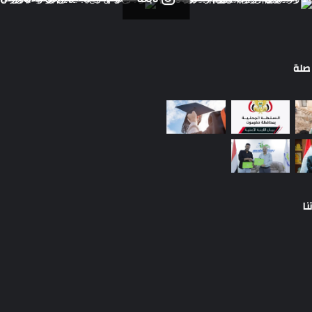
صلة
نا