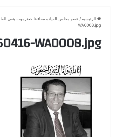
الرئيسية
/
عضو مجلس القيادة محافظ حضرموت ينعي القامة ا
WA0008.jpg
60416-WA0008.jpg