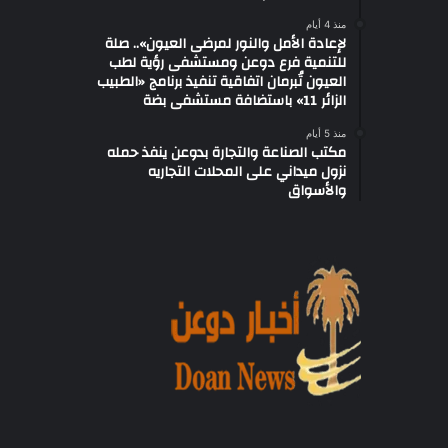
منذ 4 أيام
لإعادة الأمل والنور لمرضى العيون».. صلة
للتنمية فرع دوعن ومستشفى رؤية لطب
العيون تُبرمان اتفاقية تنفيذ برنامج «الطبيب
الزائر 11» باستضافة مستشفى بضة
منذ 5 أيام
مكتب الصناعة والتجارة بدوعن ينفذ حمله
نزول ميداني على المحلات التجاريه
والأسواق