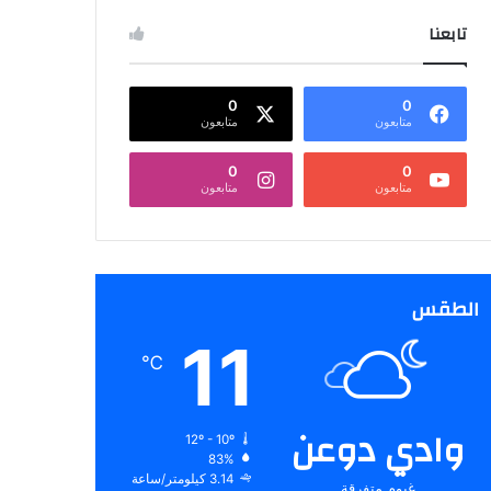
تابعنا
0
0
متابعون
متابعون
0
0
متابعون
متابعون
الطقس
11
℃
وادي دوعن
12º - 10º
83%
3.14 كيلومتر/ساعة
غيوم متفرقة