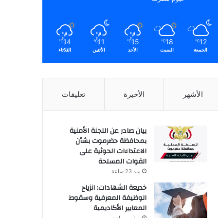
14
11
15
18
12
℃
℃
℃
℃
℃
الجمعة
السبت
الأحد
الأثنين
الثلاثاء
الأشهر
الأخيرة
تعليقات
بيان صادر عن اللجنة الأمنية
بمحافظة حضرموت بشأن
الاعتداءات الحوثية على
القوات المسلحة
منذ 23 ساعة
خديعة الشهادات: انزياح
الوظيفة المعرفية وسقوط
المعايير الأكاديمية