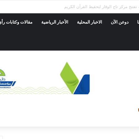
 بمديريه الضليعه ينفذ حمله نزول ميداني على المحلات التجاريه والاسواق
ا
دوعن الآن
الاخبار المحلية
الأخبار الرياضية
مقالات وكتابات رأي