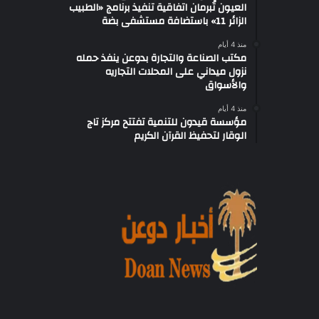
العيون تُبرمان اتفاقية تنفيذ برنامج «الطبيب
الزائر 11» باستضافة مستشفى بضة
منذ 4 أيام
مكتب الصناعة والتجارة بدوعن ينفذ حمله
نزول ميداني على المحلات التجاريه
والأسواق
منذ 4 أيام
مؤسسة قيدون للتنمية تفتتح مركز تاج
الوقار لتحفيظ القرآن الكريم