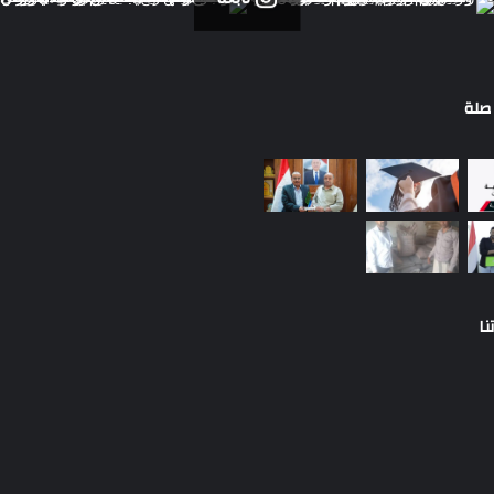
صلة
نا