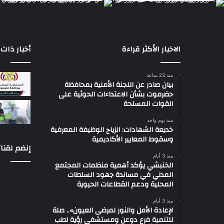
الاخبار الأكثر قراءة
أخبار ذات 
منذ 23 ساعة
بيان صادر عن اللجنة الأمنية بمحافظة
حضرموت بشأن الاعتداءات الحوثية على
القوات المسلحة
منذ يوم واحد
خديعة الشهادات: انزياح الوظيفة المعرفية
وسقوط المعايير الأكاديمية
إنضم لقنات
منذ 3 أيام
الخنبشي يؤكد أهمية منظمات المجتمع
المدني في مساندة جهود السلطات
المحلية ودعم القطاعات الحيوية
منذ 3 أيام
لإعادة الأمل والنور لمرضى العيون».. صلة
للتنمية فرع دوعن ومستشفى رؤية لطب