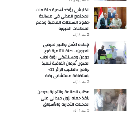
منذ يوم واحد
الخنبشي يؤكد أهمية منظمات
المجتمع المدني في مساندة
جهود السلطات المحلية ودعم
القطاعات الحيوية
منذ 3 أيام
لإعادة الأمل والنور لمرضى
العيون».. صلة للتنمية فرع
دوعن ومستشفى رؤية لطب
العيون تُبرمان اتفاقية تنفيذ
برنامج «الطبيب الزائر 11»
باستضافة مستشفى بضة
منذ 3 أيام
مكتب الصناعة والتجارة بدوعن
ينفذ حمله نزول ميداني على
المحلات التجاريه والأسواق
منذ 4 أيام