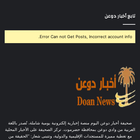
تابع أخبار دوعن
Error Can not Get Posts, Incorrect account info.
صحيفة أخبار دوعن اليوم منصة إخبارية إلكترونية يومية شاملة، تُصدر باللغة
العربية من وادي دوعن بمحافظة حضرموت. تركز الصحيفة على الأخبار المحلية
مع تغطية مميزة للمستجدات الإقليمية والدولية، وتتبنى شعار: “الحقيقة من