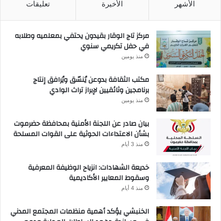
الأشهر
الأخيرة
تعليقات
مركز تاج الوقار بقيدون يحتفي بمعلميه وطلابه
في حفل تكريمي سنوي
منذ يومين
مكتب الثقافة بدوعن يُنسّق ويُرافق إنتاج
برنامجين وثائقيين لإبراز تراث الوادي
منذ يومين
بيان صادر عن اللجنة الأمنية بمحافظة حضرموت
بشأن الاعتداءات الحوثية على القوات المسلحة
منذ 3 أيام
خديعة الشهادات: انزياح الوظيفة المعرفية
وسقوط المعايير الأكاديمية
منذ 4 أيام
الخنبشي يؤكد أهمية منظمات المجتمع المدني