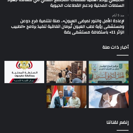
السلطات المحلية ودعم القطاعات الحيوية
منذ 5 أيام
لإعادة الأمل والنور لمرضى العيون».. صلة للتنمية فرع دوعن
ومستشفى رؤية لطب العيون تُبرمان اتفاقية تنفيذ برنامج «الطبيب
الزائر 11» باستضافة مستشفى بضة
أخبار ذات صلة
إنضم لقناتنا