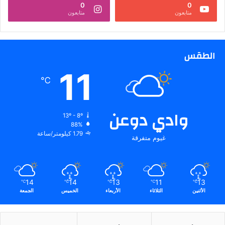
0
0
متابعون
متابعون
الطقس
11
℃
وادي دوعن
13º - 8º
88%
1.79 كيلومتر/ساعة
غيوم متفرقة
14
14
13
11
13
℃
℃
℃
℃
℃
الأثنين
الثلاثاء
الأربعاء
الخميس
الجمعة