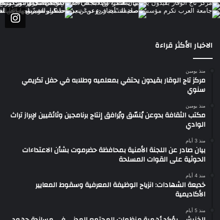
الاخبار الأكثر قراءة
منذ يومين
مركز تاج الوقار بقيدون يحتفي بمعلميه وطلابه في حفل تكريمي
سنوي
منذ يومين
مكتب الثقافة بدوعن يُنسّق ويُرافق إنتاج برنامجين وثائقيين لإبراز تراث
الوادي
منذ 3 أيام
بيان صادر عن اللجنة الأمنية بمحافظة حضرموت بشأن الاعتداءات
الحوثية على القوات المسلحة
منذ 4 أيام
خديعة الشهادات: انزياح الوظيفة المعرفية وسقوط المعايير
الأكاديمية
منذ 5 أيام
الخنبشي يؤكد أهمية منظمات المجتمع المدني في مساندة جهود