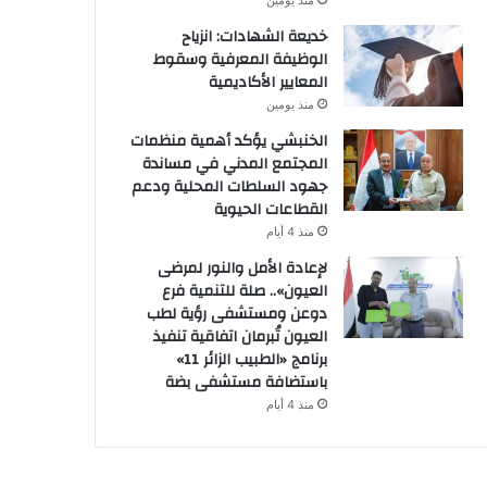
منذ يومين
خديعة الشهادات: انزياح
الوظيفة المعرفية وسقوط
المعايير الأكاديمية
منذ يومين
الخنبشي يؤكد أهمية منظمات
المجتمع المدني في مساندة
جهود السلطات المحلية ودعم
القطاعات الحيوية
منذ 4 أيام
لإعادة الأمل والنور لمرضى
العيون».. صلة للتنمية فرع
دوعن ومستشفى رؤية لطب
العيون تُبرمان اتفاقية تنفيذ
برنامج «الطبيب الزائر 11»
باستضافة مستشفى بضة
منذ 4 أيام