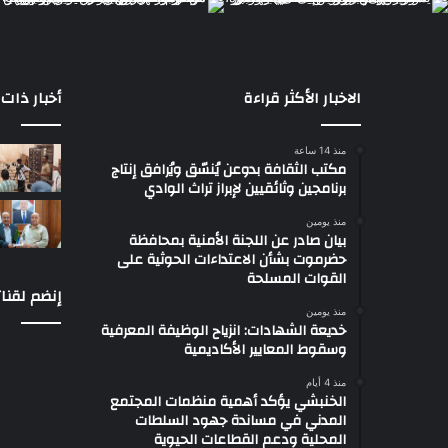
الاخبار الأكثر قراءة
أخبار ذات 
منذ 14 ساعة
مكتب الثقافة بدوعن يُنسّق ويُرافق إنتاج
برنامجين وثائقيين لإبراز تراث الوادي
منذ يومين
بيان صادر عن اللجنة الأمنية بمحافظة
حضرموت بشأن الاعتداءات الحوثية على
القوات المسلحة
إنضم لقنات
منذ يومين
خديعة الشهادات: انزياح الوظيفة المعرفية
وسقوط المعايير الأكاديمية
منذ 4 أيام
الخنبشي يؤكد أهمية منظمات المجتمع
المدني في مساندة جهود السلطات
المحلية ودعم القطاعات الحيوية