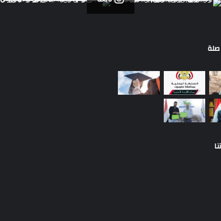
صلة
نا