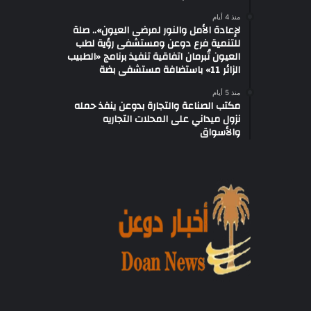
منذ 4 أيام
لإعادة الأمل والنور لمرضى العيون».. صلة
للتنمية فرع دوعن ومستشفى رؤية لطب
العيون تُبرمان اتفاقية تنفيذ برنامج «الطبيب
الزائر 11» باستضافة مستشفى بضة
منذ 5 أيام
مكتب الصناعة والتجارة بدوعن ينفذ حمله
نزول ميداني على المحلات التجاريه
والأسواق