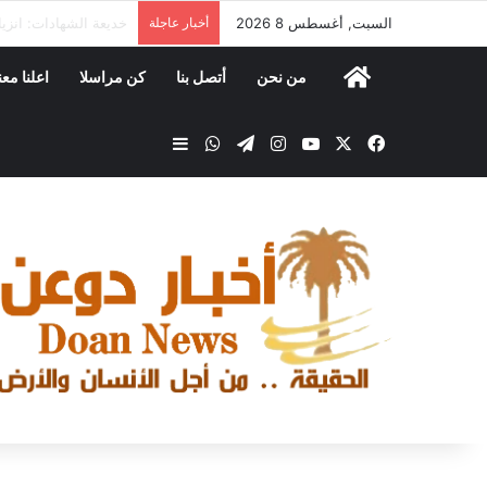
السبت, أغسطس 8 2026
أخبار عاجلة
الخنبشي يؤكد أهمية 
من نحن
أتصل بنا
كن مراسلا
اعلنا معن