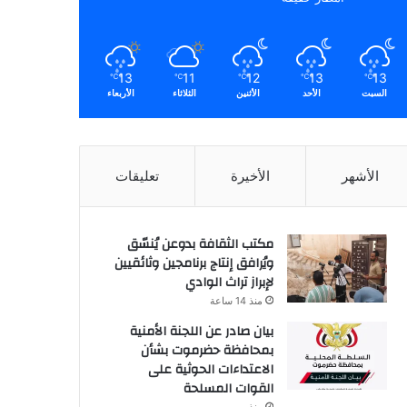
13
11
12
13
13
℃
℃
℃
℃
℃
السبت
الأحد
الأثنين
الثلاثاء
الأربعاء
الأشهر
الأخيرة
تعليقات
مكتب الثقافة بدوعن يُنسّق
ويُرافق إنتاج برنامجين وثائقيين
لإبراز تراث الوادي
منذ 14 ساعة
بيان صادر عن اللجنة الأمنية
بمحافظة حضرموت بشأن
الاعتداءات الحوثية على
القوات المسلحة