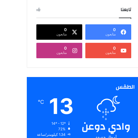
تابعنا
0
0
متابعون
متابعون
0
0
متابعون
متابعون
الطقس
13
℃
وادي دوعن
14º - 12º
72%
1.34 كيلومتر/ساعة
أمطار خفيفة