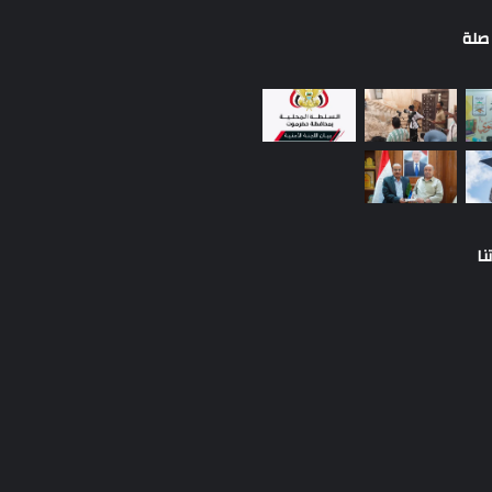
صلة
نا