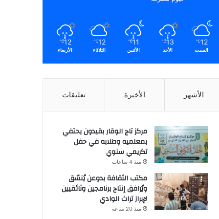
12
12
11
13
12
℃
℃
℃
℃
℃
السبت
الأحد
الأثنين
الثلاثاء
الأربعاء
الأشهر
الأخيرة
تعليقات
مركز تاج الوقار بقيدون يحتفي
بمعلميه وطلابه في حفل
تكريمي سنوي
منذ 4 ساعات
مكتب الثقافة بدوعن يُنسّق
ويُرافق إنتاج برنامجين وثائقيين
لإبراز تراث الوادي
منذ 20 ساعة