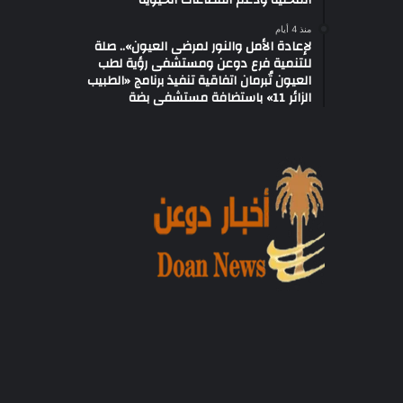
المحلية ودعم القطاعات الحيوية
منذ 4 أيام
لإعادة الأمل والنور لمرضى العيون».. صلة
للتنمية فرع دوعن ومستشفى رؤية لطب
العيون تُبرمان اتفاقية تنفيذ برنامج «الطبيب
الزائر 11» باستضافة مستشفى بضة