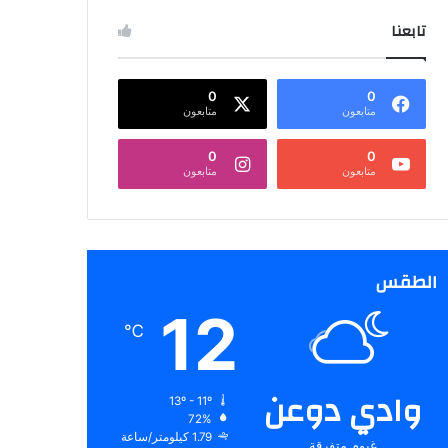
تابعنا
0
0
متابعون
متابعون
0
0
متابعون
متابعون
الطقس
12
℃
وادي دوعن
13º - 11º
72%
1.79 كيلومتر/ساعة
غيوم متفرقة