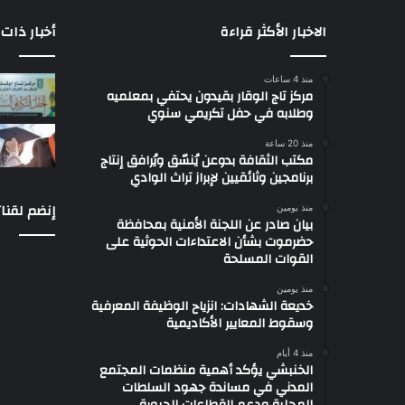
الاخبار الأكثر قراءة
أخبار ذات 
منذ 4 ساعات
مركز تاج الوقار بقيدون يحتفي بمعلميه
وطلابه في حفل تكريمي سنوي
منذ 20 ساعة
مكتب الثقافة بدوعن يُنسّق ويُرافق إنتاج
برنامجين وثائقيين لإبراز تراث الوادي
إنضم لقنات
منذ يومين
بيان صادر عن اللجنة الأمنية بمحافظة
حضرموت بشأن الاعتداءات الحوثية على
القوات المسلحة
منذ يومين
خديعة الشهادات: انزياح الوظيفة المعرفية
وسقوط المعايير الأكاديمية
منذ 4 أيام
الخنبشي يؤكد أهمية منظمات المجتمع
المدني في مساندة جهود السلطات