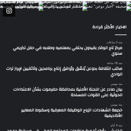
الاخبار الأكثر قراءة
منذ 3 ساعات
مركز تاج الوقار بقيدون يحتفي بمعلميه وطلابه في حفل تكريمي
سنوي
منذ 18 ساعة
مكتب الثقافة بدوعن يُنسّق ويُرافق إنتاج برنامجين وثائقيين لإبراز تراث
الوادي
منذ يومين
بيان صادر عن اللجنة الأمنية بمحافظة حضرموت بشأن الاعتداءات
الحوثية على القوات المسلحة
منذ يومين
خديعة الشهادات: انزياح الوظيفة المعرفية وسقوط المعايير
الأكاديمية
منذ 4 أيام
الخنبشي يؤكد أهمية منظمات المجتمع المدني في مساندة جهود