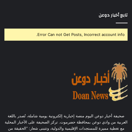
تابع أخبار دوعن
Error Can not Get Posts, Incorrect account info.
صحيفة أخبار دوعن اليوم منصة إخبارية إلكترونية يومية شاملة، تُصدر باللغة
العربية من وادي دوعن بمحافظة حضرموت. تركز الصحيفة على الأخبار المحلية
مع تغطية مميزة للمستجدات الإقليمية والدولية، وتتبنى شعار: “الحقيقة من