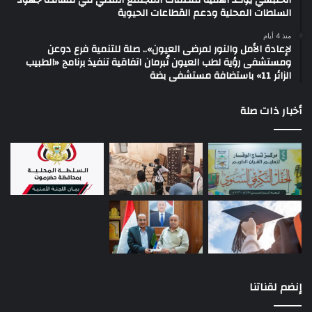
السلطات المحلية ودعم القطاعات الحيوية
منذ 4 أيام
لإعادة الأمل والنور لمرضى العيون».. صلة للتنمية فرع دوعن
ومستشفى رؤية لطب العيون تُبرمان اتفاقية تنفيذ برنامج «الطبيب
الزائر 11» باستضافة مستشفى بضة
أخبار ذات صلة
إنضم لقناتنا