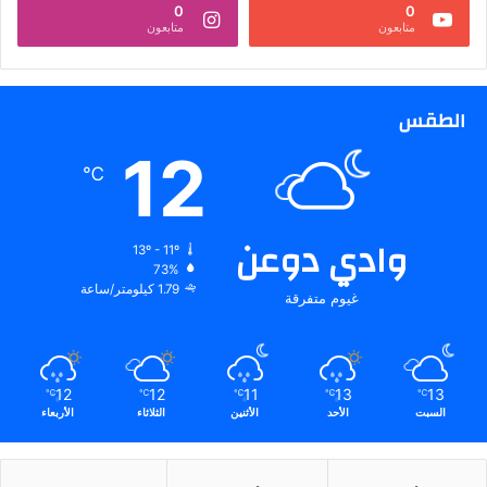
0
0
متابعون
متابعون
الطقس
12
℃
وادي دوعن
13º - 11º
73%
1.79 كيلومتر/ساعة
غيوم متفرقة
12
12
11
13
13
℃
℃
℃
℃
℃
السبت
الأحد
الأثنين
الثلاثاء
الأربعاء