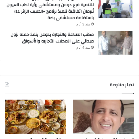
للتنمية فرع دوعن ومستشفى رؤية لطب العيون
تُبرمان اتفاقية تنفيذ برنامج «الطبيب الزائر 11»
باستضافة مستشفى بضة
منذ 3 أيام
مكتب الصناعة والتجارة بدوعن ينفذ حمله نزول
ميداني على المحلات التجاريه والأسواق
منذ 4 أيام
آخبار متنوعة