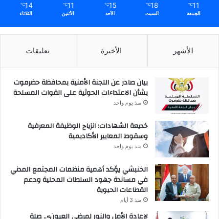
14
11
15
18
11
℃
℃
℃
℃
℃
الجمعة
السبت
الأحد
الأثنين
الثلاثاء
الأشهر
الأخيرة
تعليقات
بيان صادر عن اللجنة الأمنية بمحافظة حضرموت
بشأن الاعتداءات الحوثية على القوات المسلحة
منذ يوم واحد
خديعة الشهادات: انزياح الوظيفة المعرفية
وسقوط المعايير الأكاديمية
منذ يوم واحد
الخنبشي يؤكد أهمية منظمات المجتمع المدني
في مساندة جهود السلطات المحلية ودعم
القطاعات الحيوية
منذ 3 أيام
لإعادة الأمل والنور لمرضى العيون».. صلة