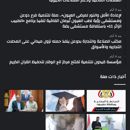
السلطات المحلية ودعم القطاعات الحيوية
منذ 3 أيام
لإعادة الأمل والنور لمرضى العيون».. صلة للتنمية فرع دوعن
ومستشفى رؤية لطب العيون تُبرمان اتفاقية تنفيذ برنامج «الطبيب
الزائر 11» باستضافة مستشفى بضة
منذ 4 أيام
مكتب الصناعة والتجارة بدوعن ينفذ حمله نزول ميداني على المحلات
التجاريه والأسواق
منذ 4 أيام
مؤسسة قيدون للتنمية تفتتح مركز تاج الوقار لتحفيظ القرآن الكريم
أخبار ذات صلة