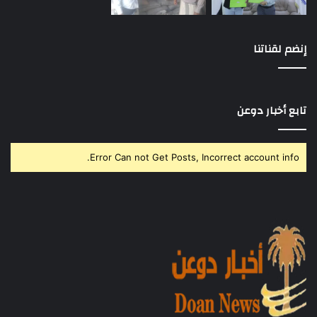
إنضم لقناتنا
تابع أخبار دوعن
Error Can not Get Posts, Incorrect account info.