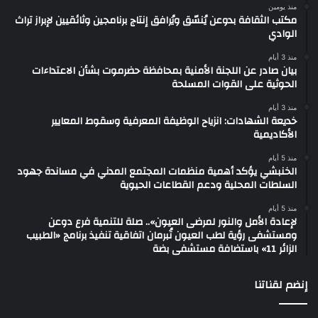
منذ يومين
مكتب الثقافة بدوعن يُنسّق ويُرافق إنتاج برنامجين وثائقيين لإبراز تراث
الوادي
منذ 3 أيام
بيان صادر عن اللجنة الأمنية بمحافظة حضرموت بشأن الاعتداءات
الحوثية على القوات المسلحة
منذ 3 أيام
خديعة الشهادات: انزياح الوظيفة المعرفية وسقوط المعايير
الأكاديمية
منذ 5 أيام
الخنبشي يؤكد أهمية منظمات المجتمع المدني في مساندة جهود
السلطات المحلية ودعم القطاعات الحيوية
منذ 5 أيام
لإعادة الأمل والنور لمرضى العيون».. صلة للتنمية فرع دوعن
ومستشفى رؤية لطب العيون تُبرمان اتفاقية تنفيذ برنامج «الطبيب
الزائر 11» باستضافة مستشفى بضة
إنضم لقناتنا