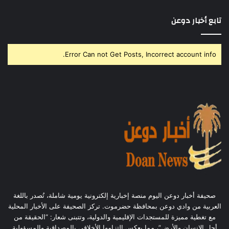
تابع أخبار دوعن
Error Can not Get Posts, Incorrect account info.
صحيفة أخبار دوعن اليوم منصة إخبارية إلكترونية يومية شاملة، تُصدر باللغة
العربية من وادي دوعن بمحافظة حضرموت. تركز الصحيفة على الأخبار المحلية
مع تغطية مميزة للمستجدات الإقليمية والدولية، وتتبنى شعار: “الحقيقة من
أجل الإنسان والأرض”، مما يعكس التزامها الأخلاقي بالمصداقية والمسؤولية