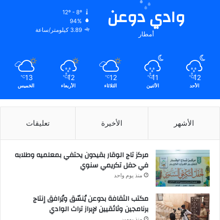
وادي دوعن
12º - 8º
94%
3.89 كيلومتر/ساعة
أمطار
13
12
12
11
12
℃
℃
℃
℃
℃
الأحد
الأثنين
الثلاثاء
الأربعاء
الخميس
الأشهر
الأخيرة
تعليقات
مركز تاج الوقار بقيدون يحتفي بمعلميه وطلابه
في حفل تكريمي سنوي
منذ يوم واحد
مكتب الثقافة بدوعن يُنسّق ويُرافق إنتاج
برنامجين وثائقيين لإبراز تراث الوادي
منذ يومين