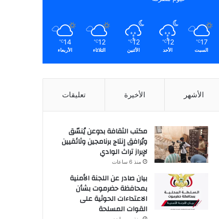
14
12
12
12
17
℃
℃
℃
℃
℃
السبت
الأحد
الأثنين
الثلاثاء
الأربعاء
الأشهر
الأخيرة
تعليقات
مكتب الثقافة بدوعن يُنسّق
ويُرافق إنتاج برنامجين وثائقيين
لإبراز تراث الوادي
منذ 6 ساعات
بيان صادر عن اللجنة الأمنية
بمحافظة حضرموت بشأن
الاعتداءات الحوثية على
القوات المسلحة