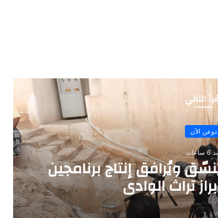
رأ التالي
دوعن الآن
6 ساعات
سّق ويُرافق إنتاج برنامجين
راز تراث الوادي