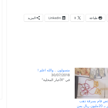
طباعة
X
LinkedIn
المزيد
متسولون .. والله اعلم !
30/07/2018
في "الأخبار المحلية"
ص قام بسرقة ذهب
ومبلغ مالي يقدر بـ 20مليون ريال يمن