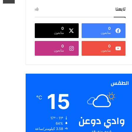
تابعنا
0
0
متابعون
متابعون
0
0
متابعون
متابعون
الطقس
15
℃
وادي دوعن
17º - 11º
64%
3.58 كيلومتر/ساعة
غيوم متفرقة