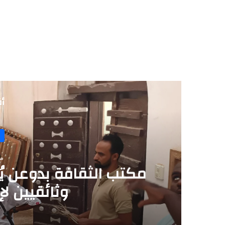
أق
منذ 
مكتب الثقافة بدوعن يُن
وثائقيين لإب