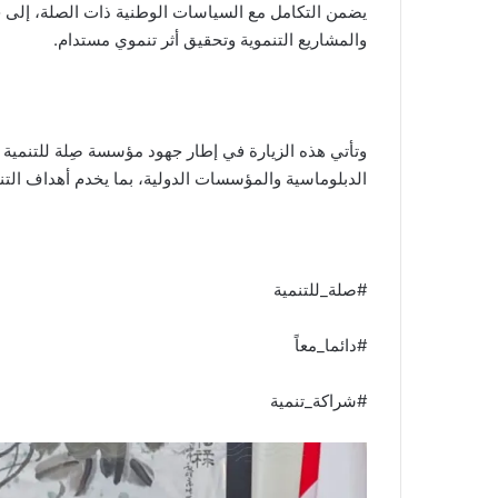
يضمن التكامل مع السياسات الوطنية ذات الصلة، إلى ج
والمشاريع التنموية وتحقيق أثر تنموي مستدام.
وتأتي هذه الزيارة في إطار جهود مؤسسة صِلة للتنمية الر
الدبلوماسية والمؤسسات الدولية، بما يخدم أهداف التن
#صلة_للتنمية
#دائما_معاً
#شراكة_تنمية