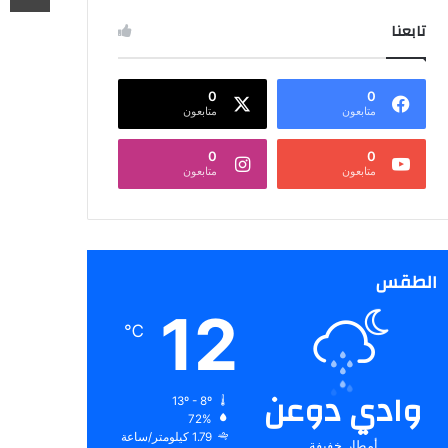
تابعنا
0
0
متابعون
متابعون
0
0
متابعون
متابعون
الطقس
12
℃
وادي دوعن
13º - 8º
72%
1.79 كيلومتر/ساعة
أمطار خفيفة