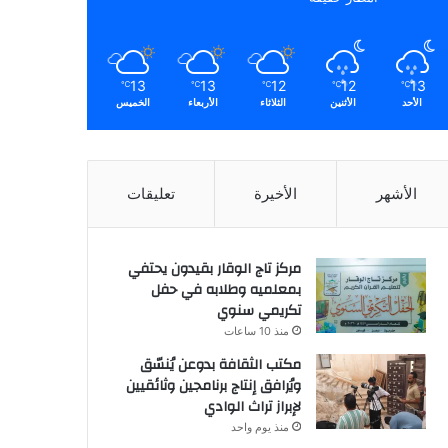
13
13
12
12
13
℃
℃
℃
℃
℃
الأحد
الأثنين
الثلاثاء
الأربعاء
الخميس
الأشهر
الأخيرة
تعليقات
مركز تاج الوقار بقيدون يحتفي
بمعلميه وطلابه في حفل
تكريمي سنوي
منذ 10 ساعات
مكتب الثقافة بدوعن يُنسّق
ويُرافق إنتاج برنامجين وثائقيين
لإبراز تراث الوادي
منذ يوم واحد