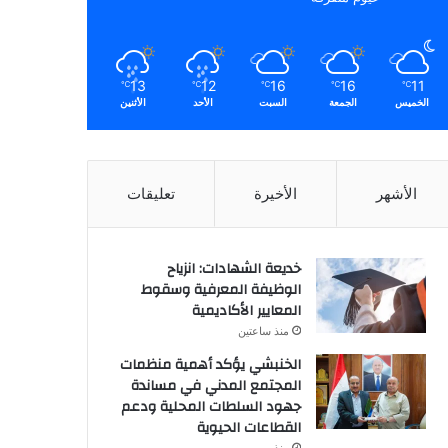
13
12
16
16
11
℃
℃
℃
℃
℃
الخميس
الجمعة
السبت
الأحد
الأثنين
الأشهر
الأخيرة
تعليقات
خديعة الشهادات: انزياح
الوظيفة المعرفية وسقوط
المعايير الأكاديمية
منذ ساعتين
الخنبشي يؤكد أهمية منظمات
المجتمع المدني في مساندة
جهود السلطات المحلية ودعم
القطاعات الحيوية