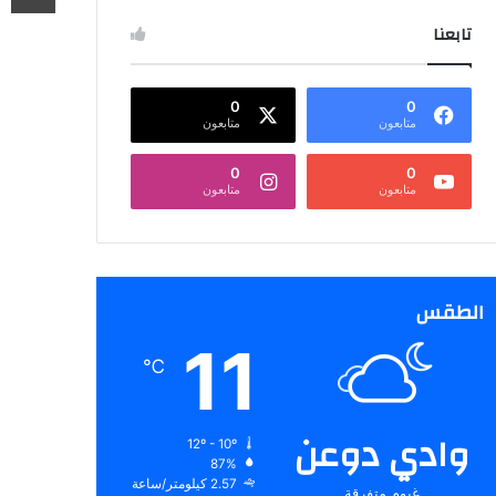
تابعنا
0
0
متابعون
متابعون
0
0
متابعون
متابعون
الطقس
11
℃
وادي دوعن
12º - 10º
87%
2.57 كيلومتر/ساعة
غيوم متفرقة