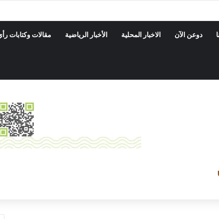
رة بمديريه الضليعه ينفذ حمله نزول ميداني على المحلات التجاريه والاسواق
ا
دوعن الآن
الاخبار المحلية
الأخبار الرياضية
مقالات وكتابات رأي