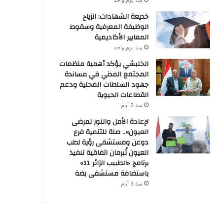
منذ يوم واحد
خديعة الشهادات: انزياح
الوظيفة المعرفية وسقوط
المعايير الأكاديمية
منذ يوم واحد
الخنبشي يؤكد أهمية منظمات
المجتمع المدني في مساندة
جهود السلطات المحلية ودعم
القطاعات الحيوية
منذ 3 أيام
لإعادة الأمل والنور لمرضى
العيون».. صلة للتنمية فرع
دوعن ومستشفى رؤية لطب
العيون تُبرمان اتفاقية تنفيذ
برنامج «الطبيب الزائر 11»
باستضافة مستشفى بضة
منذ 3 أيام