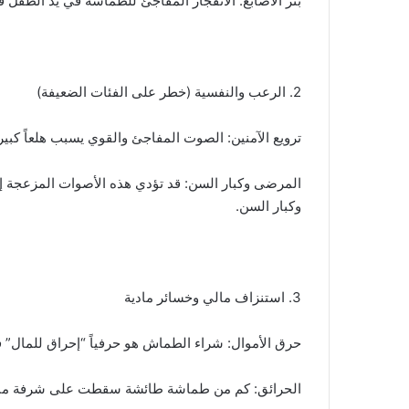
​بتر الأصابع: الانفجار المفاجئ للطماشة في يد الطفل قب
​2. الرعب والنفسية (خطر على الفئات الضعيفة)
​ترويع الآمنين: الصوت المفاجئ والقوي يسبب هلعاً كبيرا
​المرضى وكبار السن: قد تؤدي هذه الأصوات المزعجة 
وكبار السن.
​3. استنزاف مالي وخسائر مادية
​حرق الأموال: شراء الطماش هو حرفياً “إحراق للمال” ف
​الحرائق: كم من طماشة طائشة سقطت على شرفة منزل 