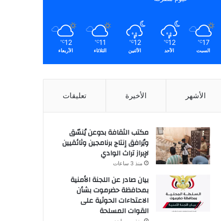
12
11
12
12
17
℃
℃
℃
℃
℃
السبت
الأحد
الأثنين
الثلاثاء
الأربعاء
الأشهر
الأخيرة
تعليقات
مكتب الثقافة بدوعن يُنسّق
ويُرافق إنتاج برنامجين وثائقيين
لإبراز تراث الوادي
منذ 3 ساعات
بيان صادر عن اللجنة الأمنية
بمحافظة حضرموت بشأن
الاعتداءات الحوثية على
القوات المسلحة