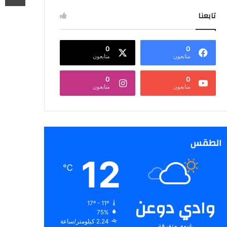
تابعنا
0
0
متابعون
متابعون
0
0
متابعون
متابعون
الطقس
12
℃
وادي دوعن
17º - 11º
75%
2.24 كيلومتر/ساعة
غيوم متفرقة