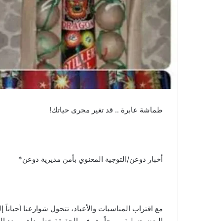
​طماشة عابرة .. قد تغير مجرى حياتك!
أخبار دوعن/التوجية المعنوي بأمن مديرية دوعن*
​مع اقتراب المناسبات والأعياد، تتحول شوارعنا أحيا
البعض تسلية ومرحاً، هو في الحقيقة خطر داهم يهدد الس