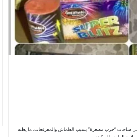
ناً إلى ساحات “حرب مصغرة” بسبب الطماش والمفرقعات. ما يظنه
لامة العامة والسكينة.