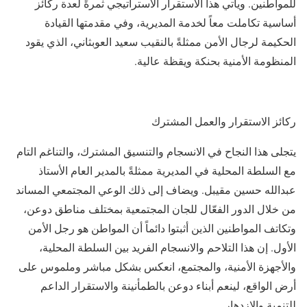
للمواطنين. ويأتي هذا الاستقرار الاستراتيجي ثمرةً لعدة ركائز
أساسية تكاملت معاً لخدمة المديرية، وفي مقدمتها القيادة
الحكيمة لرجال الأمن ممثلةً بالنقيب سعيد العوبثاني، الذي يقود
المنظومة الأمنية بحنكة ويقظة عالية.
​ركائز الاستقرار والعمل المشترك
​يتجلى هذا النجاح في الانسجام والتنسيق المشترك، والتناغم التام
مع السلطة المحلية في المديرية ممثلةً بالمدير العام الأستاذ
عبدالله حسين مقيبل. ويضاف إلى ذلك الوعي المجتمعي المساند
من خلال الدور الفعّال للجان المجتمعية بمختلف مناطق دوعن،
وتكاتف المواطنين الذين أثبتوا دائماً أن المواطن هو رجل الأمن
الأول. إن هذا التلاحم والانسجام الفريد بين السلطة المحلية،
والأجهزة الأمنية، والمجتمع، انعكس بشكل مباشر وملموس على
أرض الواقع، لينعم أبناء دوعن بالطمأنينة والاستقرار الداعم
للتنمية والازدهار.