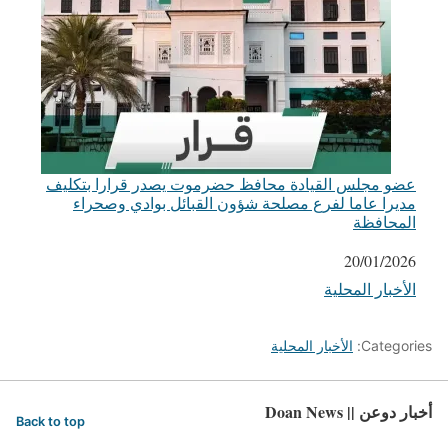
عضو مجلس القيادة محافظ حضرموت يصدر قرارا بتكليف
مديرا عاما لفرع مصلحة شؤون القبائل بوادي وصحراء
المحافظة
التاريخ
20/01/2026
الأخبار المحلية
في ما يتعلق بما يأتي
Categories:
الأخبار المحلية
أخبار دوعن || Doan News
Back to top