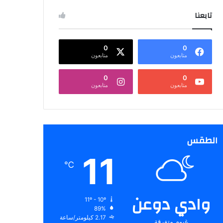
تابعنا
0
0
متابعون
متابعون
0
0
متابعون
متابعون
الطقس
11
℃
وادي دوعن
11º - 10º
89%
2.17 كيلومتر/ساعة
غيوم متفرقة