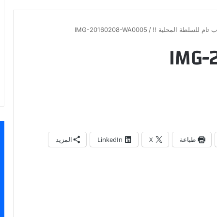
 تام للسلطة المحلية !!
/
IMG-20160208-WA0005
IMG-
طباعة
X
LinkedIn
المزيد