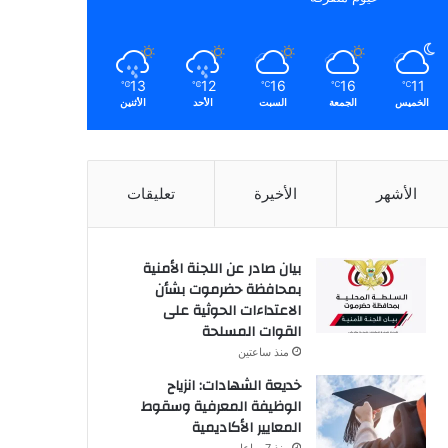
13
12
16
16
11
℃
℃
℃
℃
℃
الخميس
الجمعة
السبت
الأحد
الأثنين
الأشهر
الأخيرة
تعليقات
بيان صادر عن اللجنة الأمنية
بمحافظة حضرموت بشأن
الاعتداءات الحوثية على
القوات المسلحة
منذ ساعتين
خديعة الشهادات: انزياح
الوظيفة المعرفية وسقوط
المعايير الأكاديمية