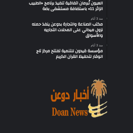
العيون تُبرمان اتفاقية تنفيذ برنامج «الطبيب
الزائر 11» باستضافة مستشفى بضة
منذ 3 أيام
مكتب الصناعة والتجارة بدوعن ينفذ حمله
نزول ميداني على المحلات التجاريه
والأسواق
منذ 3 أيام
مؤسسة قيدون للتنمية تفتتح مركز تاج
الوقار لتحفيظ القرآن الكريم