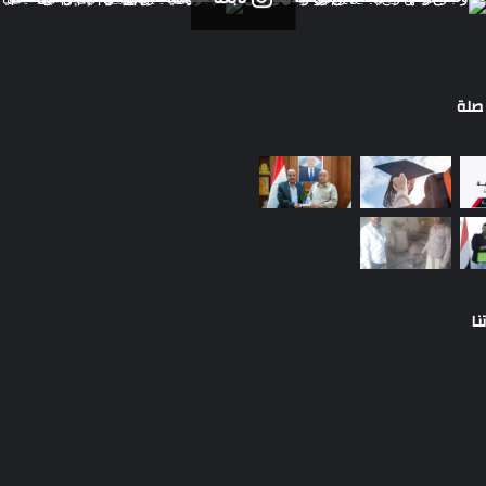
صلة
نا