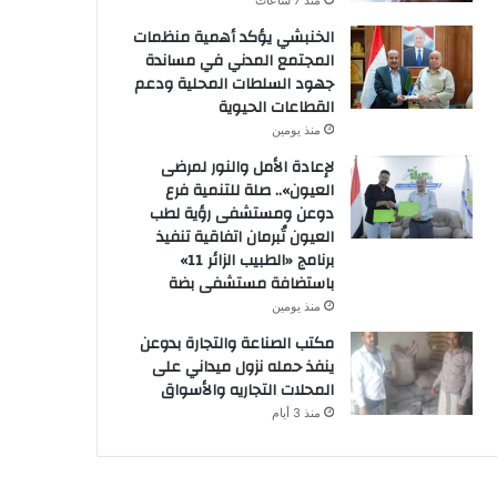
منذ 7 ساعات
الخنبشي يؤكد أهمية منظمات
المجتمع المدني في مساندة
جهود السلطات المحلية ودعم
القطاعات الحيوية
منذ يومين
لإعادة الأمل والنور لمرضى
العيون».. صلة للتنمية فرع
دوعن ومستشفى رؤية لطب
العيون تُبرمان اتفاقية تنفيذ
برنامج «الطبيب الزائر 11»
باستضافة مستشفى بضة
منذ يومين
مكتب الصناعة والتجارة بدوعن
ينفذ حمله نزول ميداني على
المحلات التجاريه والأسواق
منذ 3 أيام