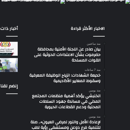
الاخبار الأكثر قراءة
أخبار ذات 
منذ ساعتين
بيان صادر عن اللجنة الأمنية بمحافظة
حضرموت بشأن الاعتداءات الحوثية على
القوات المسلحة
منذ 7 ساعات
خديعة الشهادات: انزياح الوظيفة المعرفية
وسقوط المعايير الأكاديمية
إنضم لقنات
منذ يومين
الخنبشي يؤكد أهمية منظمات المجتمع
المدني في مساندة جهود السلطات
المحلية ودعم القطاعات الحيوية
منذ يومين
لإعادة الأمل والنور لمرضى العيون».. صلة
للتنمية فرع دوعن ومستشفى رؤية لطب