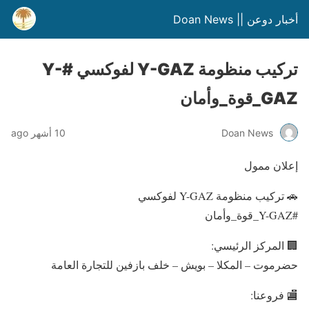
أخبار دوعن || Doan News
تركيب منظومة Y-GAZ لفوكسي #Y-
GAZ_قوة_وأمان
Doan News
10 أشهر ago
إعلان ممول
🚗 تركيب منظومة Y-GAZ لفوكسي
#Y-GAZ_قوة_وأمان
🏢 المركز الرئيسي:
حضرموت – المكلا – بويش – خلف بازفين للتجارة العامة
🏬 فروعنا: