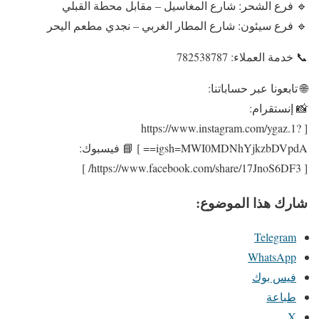
🔹 فرع الشحر: شارع المغاسيل – مقابل محطة القبلي
🔹 فرع سيئون: شارع المطار الغربي – نجدي مطعم اليحر
📞 خدمة العملاء: 782538787
🌐 تابعونا عبر حساباتنا:
📸 إنستقرام:
[ https://www.instagram.com/ygaz.1?
igsh=MWI0MDNhYjkzbDVpdA== ] 📘 فيسبوك:
[ https://www.facebook.com/share/17JnoS6DF3/ ]
شارك هذا الموضوع:
Telegram
WhatsApp
فيس بوك
طباعة
X