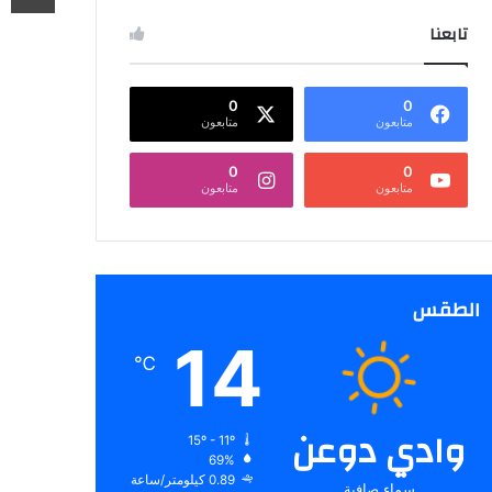
تابعنا
0
0
متابعون
متابعون
0
0
متابعون
متابعون
الطقس
14
℃
وادي دوعن
15º - 11º
69%
0.89 كيلومتر/ساعة
سماء صافية