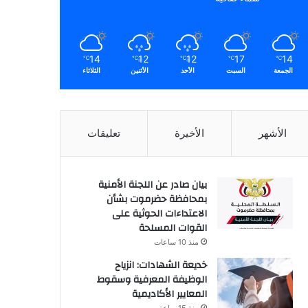
14
12
12
17
14
℃
℃
℃
℃
℃
الجمعة
السبت
الأحد
الأثنين
الثلاثاء
الأشهر
الأخيرة
تعليقات
بيان صادر عن اللجنة الأمنية
بمحافظة حضرموت بشأن
الاعتداءات الحوثية على
القوات المسلحة
منذ 10 ساعات
خديعة الشهادات: انزياح
الوظيفة المعرفية وسقوط
المعايير الأكاديمية