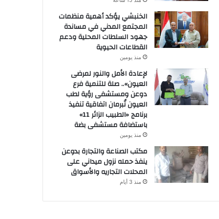
منذ 15 ساعة
الخنبشي يؤكد أهمية منظمات
المجتمع المدني في مساندة
جهود السلطات المحلية ودعم
القطاعات الحيوية
منذ يومين
لإعادة الأمل والنور لمرضى
العيون».. صلة للتنمية فرع
دوعن ومستشفى رؤية لطب
العيون تُبرمان اتفاقية تنفيذ
برنامج «الطبيب الزائر 11»
باستضافة مستشفى بضة
منذ يومين
مكتب الصناعة والتجارة بدوعن
ينفذ حمله نزول ميداني على
المحلات التجاريه والأسواق
منذ 3 أيام