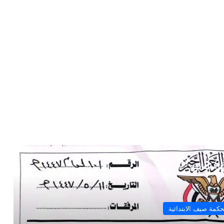
رأ التالي
حكمة صيف الابتدائية