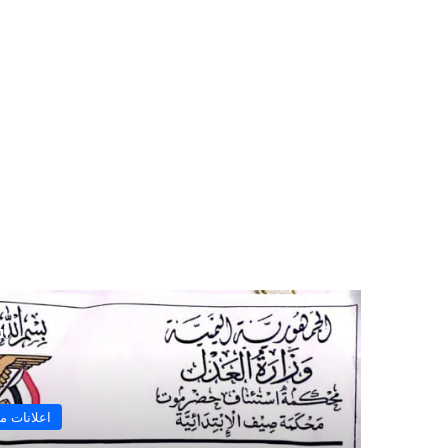
أق
اعلانات م