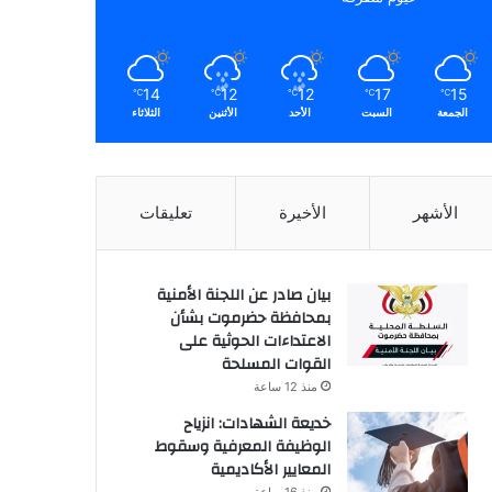
14
12
12
17
15
℃
℃
℃
℃
℃
الجمعة
السبت
الأحد
الأثنين
الثلاثاء
الأشهر
الأخيرة
تعليقات
بيان صادر عن اللجنة الأمنية
بمحافظة حضرموت بشأن
الاعتداءات الحوثية على
القوات المسلحة
منذ 12 ساعة
خديعة الشهادات: انزياح
الوظيفة المعرفية وسقوط
المعايير الأكاديمية