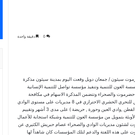
0
دقيقة واحدة
رموت سيئون / جمعان دويل وقعت اليوم بمدينة سيئون مذكرة
ة العون للتنمية وتنفيذ مؤسسة تواصل للتنمية الإنسانية
ي حضرموت والصحراء وتتضمن المذكرة الاسهام في مكافحة
الأوبئة والحميات والرش الضبابي من خلال تشكيل فريق للتحري الحشري الاحترازي في 8 مديريات على مستوى الوادي
والصحراء وهي ( سيئون , تريم , السوم , ساه , شبام , القطن ,وادي العين وحورة , حريضة ) على مدى 3 أشهر وتقييم
الأوبئة بتمويل من مؤسسة العون للتنمية وشبكة استجابة للأعمال
موت لشئون مديريات الوادي والصحراء عصام حبريش الكثيري عن
على هذه اللفتة والدعم لتلك المؤسسات كان شاهداً لها