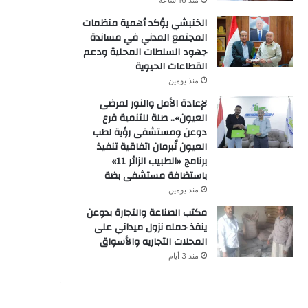
منذ 16 ساعة
الخنبشي يؤكد أهمية منظمات
المجتمع المدني في مساندة
جهود السلطات المحلية ودعم
القطاعات الحيوية
منذ يومين
لإعادة الأمل والنور لمرضى
العيون».. صلة للتنمية فرع
دوعن ومستشفى رؤية لطب
العيون تُبرمان اتفاقية تنفيذ
برنامج «الطبيب الزائر 11»
باستضافة مستشفى بضة
منذ يومين
مكتب الصناعة والتجارة بدوعن
ينفذ حمله نزول ميداني على
المحلات التجاريه والأسواق
منذ 3 أيام