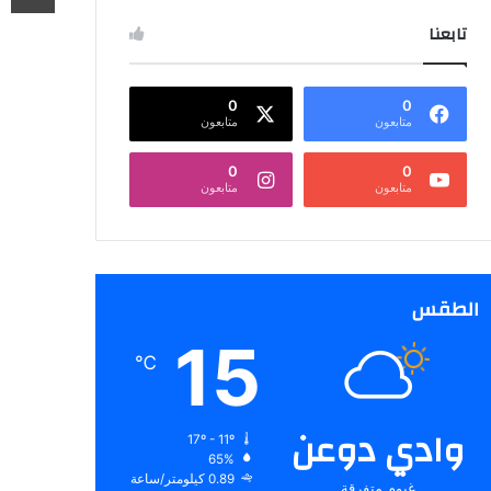
تابعنا
0
0
متابعون
متابعون
0
0
متابعون
متابعون
الطقس
15
℃
وادي دوعن
17º - 11º
65%
0.89 كيلومتر/ساعة
غيوم متفرقة