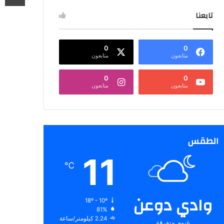
تابعنا
0
0
متابعون
متابعون
0
0
متابعون
متابعون
الطقس
11
℃
وادي دوعن
18º - 10º
81%
2.24 كيلومتر/ساعة
غيوم متفرقة