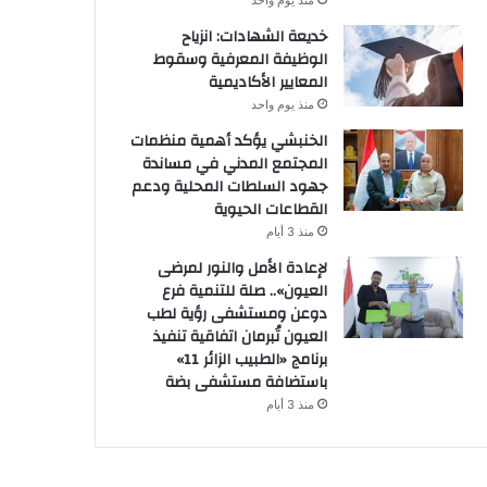
منذ يوم واحد
خديعة الشهادات: انزياح
الوظيفة المعرفية وسقوط
المعايير الأكاديمية
منذ يوم واحد
الخنبشي يؤكد أهمية منظمات
المجتمع المدني في مساندة
جهود السلطات المحلية ودعم
القطاعات الحيوية
منذ 3 أيام
لإعادة الأمل والنور لمرضى
العيون».. صلة للتنمية فرع
دوعن ومستشفى رؤية لطب
العيون تُبرمان اتفاقية تنفيذ
برنامج «الطبيب الزائر 11»
باستضافة مستشفى بضة
منذ 3 أيام