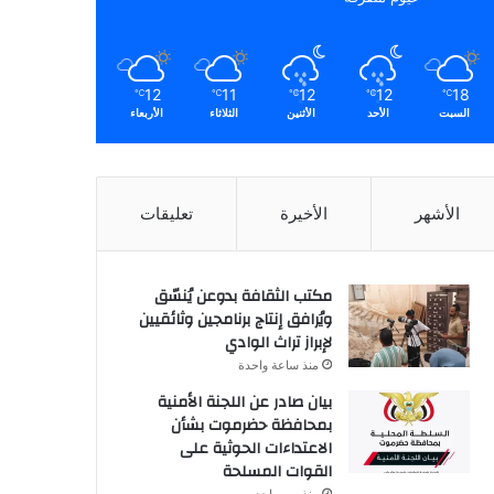
12
11
12
12
18
℃
℃
℃
℃
℃
السبت
الأحد
الأثنين
الثلاثاء
الأربعاء
الأشهر
الأخيرة
تعليقات
مكتب الثقافة بدوعن يُنسّق
ويُرافق إنتاج برنامجين وثائقيين
لإبراز تراث الوادي
منذ ساعة واحدة
بيان صادر عن اللجنة الأمنية
بمحافظة حضرموت بشأن
الاعتداءات الحوثية على
القوات المسلحة