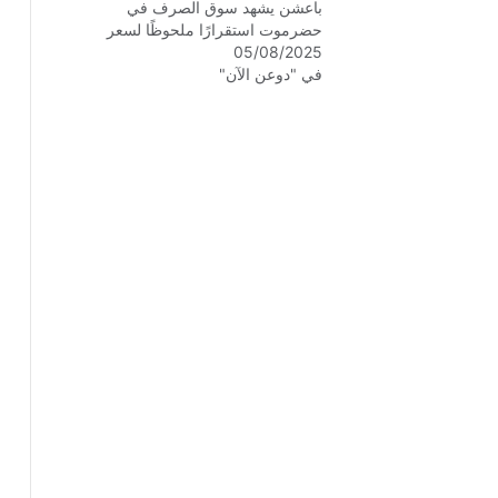
باعشن يشهد سوق الصرف في
حضرموت استقرارًا ملحوظًا لسعر
05/08/2025
صرف الريال السعودي عند 425 ريالًا
في "دوعن الآن"
يمنيًا، ما انعكس فورًا على الأجواء
العامة في الأسواق المحلية، وبعث نوعًا
من الطمأنينة في نفوس المواطنين
الذين…