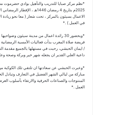
*نظم مركز صبايا للتدريب والتأهيل بوادي حضرموت مساء يوم
2025م بتاريخ 4 رمضان 1446هـ ، الإفطار الرمضاني الأول وامسية رمضانية لرائدات
الاعمال بسيئون بالمركز ، تحت شعار { معا نحو ريادة ال
في العمل } .*
*وبحضور 30 رائدة اعمال من مدينة سيئون وضواحيها وبعد تناول وجبة الإفطار أداء
فريضة صلاة المغرب بدأت فعاليات الأمسية الرمضانية ب
/ ايمان الحبشي، رحبت في مستهلها بالجميع مقدمة الت
داعية العلي القدير ان يجعله شهر خير وبركة وصحة وعاف
*وعبرت الحبشي عن سعادتها ان تلتقي تلك الكوكبة من 
مباركة من ليالي الشهر الفضيل في التعارف وتبادل ال
المنتوجات والصناعات الحرفية والارتقاء بأسلوب العرض
العمل .*