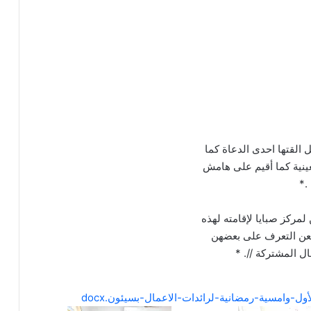
القتها احدى الدعاة كما
عينية كما أقيم على هامش
.*
مركز صبايا لإقامته لهذه
تطعن التعرف على بعضهن
ل المشتركة //. *
ل-وامسية-رمضانية-لرائدات-الاعمال-بسيئون.docx