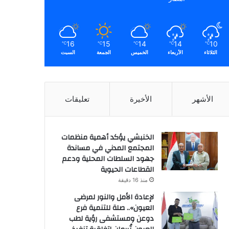
16
15
14
14
10
℃
℃
℃
℃
℃
الثلاثاء
الأربعاء
الخميس
الجمعة
السبت
الأشهر
الأخيرة
تعليقات
الخنبشي يؤكد أهمية منظمات
المجتمع المدني في مساندة
جهود السلطات المحلية ودعم
القطاعات الحيوية
منذ 16 دقيقة
لإعادة الأمل والنور لمرضى
العيون».. صلة للتنمية فرع
دوعن ومستشفى رؤية لطب