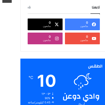
تابعنا
0
0
متابعون
متابعون
0
0
متابعون
متابعون
الطقس
10
℃
وادي دوعن
11º - 9º
90%
0.45 كيلومتر/ساعة
أمطار