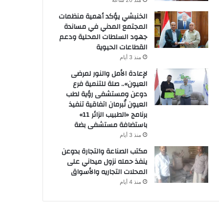
منذ 20 ساعة
الخنبشي يؤكد أهمية منظمات
المجتمع المدني في مساندة
جهود السلطات المحلية ودعم
القطاعات الحيوية
منذ 3 أيام
لإعادة الأمل والنور لمرضى
العيون».. صلة للتنمية فرع
دوعن ومستشفى رؤية لطب
العيون تُبرمان اتفاقية تنفيذ
برنامج «الطبيب الزائر 11»
باستضافة مستشفى بضة
منذ 3 أيام
مكتب الصناعة والتجارة بدوعن
ينفذ حمله نزول ميداني على
المحلات التجاريه والأسواق
منذ 4 أيام