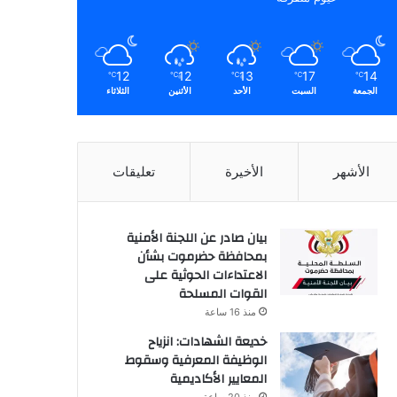
12
12
13
17
14
℃
℃
℃
℃
℃
الجمعة
السبت
الأحد
الأثنين
الثلاثاء
الأشهر
الأخيرة
تعليقات
بيان صادر عن اللجنة الأمنية
بمحافظة حضرموت بشأن
الاعتداءات الحوثية على
القوات المسلحة
منذ 16 ساعة
خديعة الشهادات: انزياح
الوظيفة المعرفية وسقوط
المعايير الأكاديمية