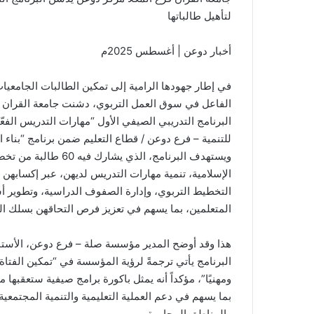
لتأهيل طالباتها
أخبار دوعن | أغسطس 2025م
في إطار جهودها الرامية إلى تمكين الطالبات الجامعيات
الفاعل في سوق العمل التربوي، دشنت جامعة القران ف
البرنامج التدريبي الصيفي الأول “مهارات التدريس الف
للتنمية – فرع دوعن / قطاع التعليم ضمن برنامج “بناء ا
ويستهدف البرنامج، الذي يشارك فيه 60 طالبة من تخصصي القرآن الكريم والدراسات
الإسلامية، تنمية مهارات التدريس لديهن، عبر إكسابه
التخطيط التربوي، وإدارة الصفوف الدراسية، وتطوير أ
المتعلمين، بما يسهم في تعزيز فرص التحاقهن بسلك التع
هذا وقد أوضح المدير مؤسسة صلة – فرع دوعن، الأستاذ
البرنامج يأتي ترجمةً لرؤية المؤسسة في “تمكين الفتاة ال
ومهنيًا”، مؤكداً أنه يمثل باكورة برامج صيفية ستعقبها 
بما يسهم في دعم العملية التعليمية والتنمية المجتمعي
والمناطق المجاورة.