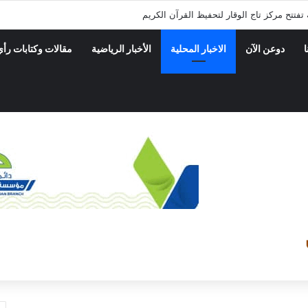
 بمديريه الضليعه ينفذ حمله نزول ميداني على المحلات التجاريه والاسواق
ا
دوعن الآن
الاخبار المحلية
الأخبار الرياضية
مقالات وكتابات رأي