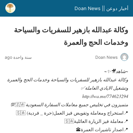
أخبار دوعن || Doan News
وكالة عبدالله بازهير للسفريات والسياحة
وخدمات الحج والعمرة
Doan News
سنة واحدة ago
~شاهد🎥✨~
وكالة عبدالله بازهير للسفريات والسياحة وخدمات الحج والعمرة
وتشغيل الايادي العاملة✅
http://wa.me/774623294
متميزون في تخليص جميع معاملات السفارة السعودية 🇸🇦💯
📍استخراج ومعاملة وتفويض فيز العمل(حرة _ فردية) 🇸🇦
📍معاملة فيز الزيارة العائلية🇸🇦
📍اصدار تاشيرات العمرة🕋