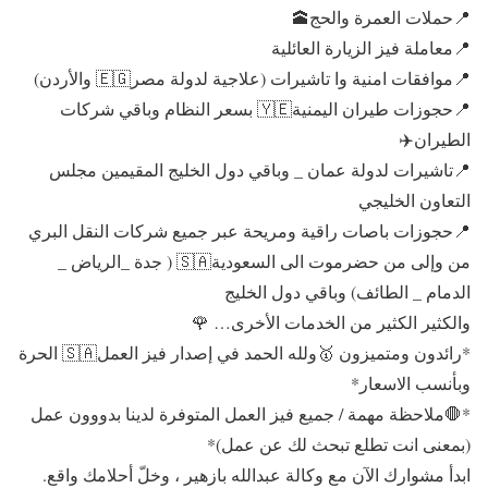
📍حملات العمرة والحج🕋
📍معاملة فيز الزيارة العائلية
📍موافقات امنية وا تاشيرات (علاجية لدولة مصر🇪🇬 والأردن)
📍حجوزات طيران اليمنية🇾🇪 بسعر النظام وباقي شركات
الطيران✈️
📍تاشيرات لدولة عمان _ وباقي دول الخليج المقيمين مجلس
التعاون الخليجي
📍حجوزات باصات راقية ومريحة عبر جميع شركات النقل البري
من وإلى من حضرموت الى السعودية🇸🇦 ( جدة _الرياض _
الدمام _ الطائف) وباقي دول الخليج
والكثير الكثير من الخدمات الأخرى… 🌹
*رائدون ومتميزون 🥇ولله الحمد في إصدار فيز العمل🇸🇦 الحرة
وبأنسب الاسعار*
*🛑ملاحظة مهمة / جميع فيز العمل المتوفرة لدينا بدووون عمل
(بمعنى انت تطلع تبحث لك عن عمل)*
ابدأ مشوارك الآن مع وكالة عبدالله بازهير ، وخلّ أحلامك واقع.