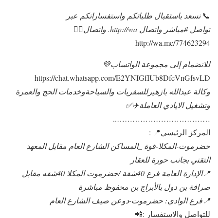
📞
نسعد باستقبال طلباتكم واستفساراتكم عبر
تواصل #مباشر واتصال http://wa. واتصال👇🏻
http://wa.me/774623294
للانضمام إلى مجموعة الواتساب💚
https://chat.whatsapp.com/E2YNIGfIUb8DfcVnGfsvLD
وكالة عبدالله بازهيرللسفريات والسياحةوخدمات الحج والعمرة
وتشغيل الايادي العاملة✈️✅
………………………………..
المركز الرئيسي📍 :
حضرموت-المكلا-فوة _المساكن الشارع العام مقابل المعهد
التقني بجانب حورة للعقار
📍الإدارة العامة فرع 40شقة /حضرموت المكلا 40شقه مقابل
صرافة بن دول بالأبراج بن محفوظ مباشرة
📍فرع الوادي: حضرموت-دوعن صيف الشارع العام
للتواصل والاستفسار :📲