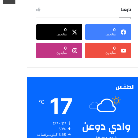
تابعنا
0
0
متابعون
متابعون
0
0
متابعون
متابعون
الطقس
17
℃
وادي دوعن
17º - 11º
53%
3.58 كيلومتر/ساعة
غيوم متفرقة