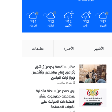
14
12
12
12
17
℃
℃
℃
℃
℃
السبت
الأحد
الأثنين
الثلاثاء
الأربعاء
الأشهر
الأخيرة
تعليقات
مكتب الثقافة بدوعن يُنسّق
ويُرافق إنتاج برنامجين وثائقيين
لإبراز تراث الوادي
منذ 9 ساعات
بيان صادر عن اللجنة الأمنية
بمحافظة حضرموت بشأن
الاعتداءات الحوثية على
القوات المسلحة