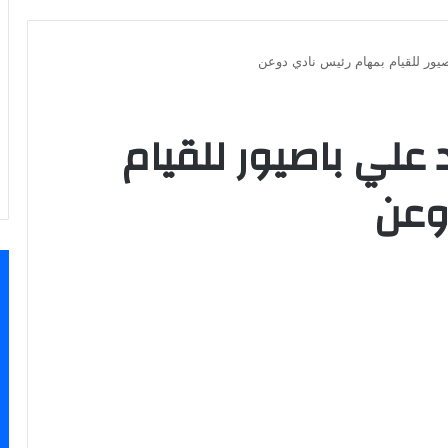
يور للقيام بمهام رئيس نادي دوعن
علي باصيور للقيام
وعن