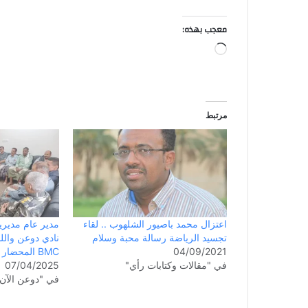
معجب بهذه:
مرتبط
اعتزال محمد باصيور الشلهوب .. لقاء
مدير عام مديري
تجسيد الرياضة رسالة محبة وسلام
نادي دوعن والل
04/09/2021
BMC المحضار
في "مقالات وكتابات رأي"
07/04/2025
في "دوعن الآن