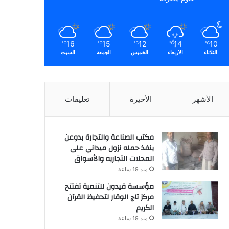
16
15
12
14
10
℃
℃
℃
℃
℃
الثلاثاء
الأربعاء
الخميس
الجمعة
السبت
الأشهر
الأخيرة
تعليقات
مكتب الصناعة والتجارة بدوعن
ينفذ حمله نزول ميداني على
المحلات التجاريه والأسواق
منذ 19 ساعة
مؤسسة قيدون للتنمية تفتتح
مركز تاج الوقار لتحفيظ القرآن
الكريم
منذ 19 ساعة