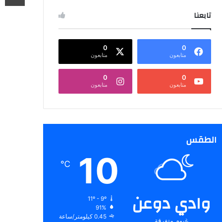
تابعنا
0
0
متابعون
متابعون
0
0
متابعون
متابعون
الطقس
10
℃
وادي دوعن
11º - 9º
91%
0.45 كيلومتر/ساعة
غيوم متفرقة