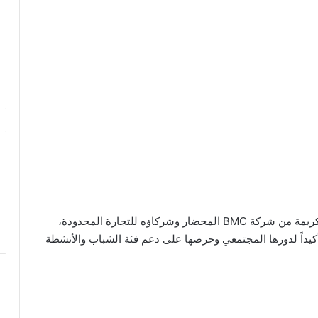
وجاء تنظيم هذا الدوري بإشراف لجنة مستقلة، برعاية كريمة من شركة BMC المحضار وشركاؤه للتجارة المحدودة،
تأكيداً لدورها المجتمعي وحرصها على دعم فئة الشباب والأنشطة