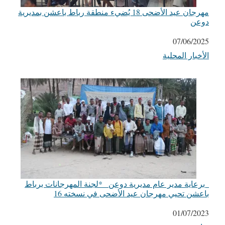
مهرجان عيد الأضحى 18 يُضيء منطقة رباط باعشن بمديرية
دوعن
التاريخ
07/06/2025
الأخبار المحلية
في ما يتعلق بما يأتي
_برعاية مدير عام مديرية دوعن_ *لجنة المهرجانات برباط
باعشن تحيي مهرجان عيد الأضحى في نسخته 16
التاريخ
01/07/2023