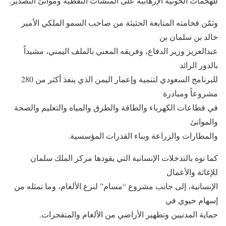
للهجمات الحوثية الإرهابية على المنشآت النفطية وموانئ التصدير.
وثمّن فخامته المتابعة الحثيثة من صاحب السمو الملكي الأمير
خالد بن سلمان بن
عبدالعزيز وزير الدفاع، وفريقه المعني بالملف اليمني، مشيداً
بالدور الرائد
للبرنامج السعودي لتنمية وإعمار اليمن الذي ينفذ أكثر من 280
مشروعاً ومبادرة
في قطاعات الكهرباء والطاقة والطرق والمياه والتعليم والصحة
والموانئ
والمطارات والزراعة وبناء القدرات المؤسسية.
كما نوه بالتدخلات الإنسانية التي يقودها مركز الملك سلمان
للإغاثة والأعمال
الإنسانية، إلى جانب مشروع “مسام” لنزع الألغام، وما تمثله من
إسهام حيوي في
حماية المدنيين وتطهير الأراضي من الألغام والمتفجرات.