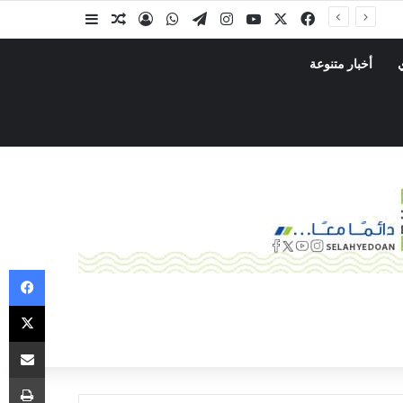
لإعادة الأمل والنور لمرضى العيون».. صلة للتنمية فرع دوعن ومستشفى رؤية لطب العيون تُبرمان اتفاقية تنفيذ برنامج «الطبيب الزائر 11» باستضافة مستشفى بضة
أخبار متنوعة