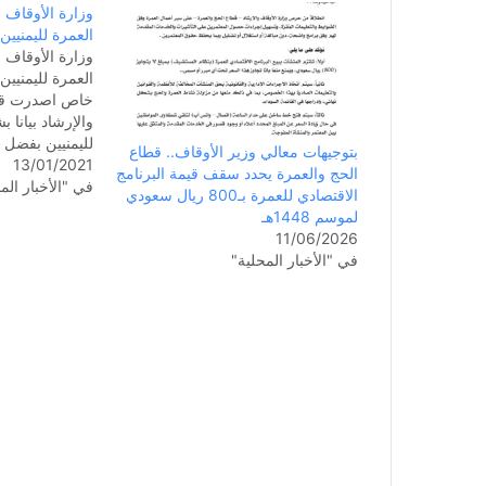
وزارة الأوقاف و
العمرة لليمنيين
وزارة الأوقاف و
العمرة لليمنيين
خاص اصدرت قيا
والإرشاد بيانا ب
لليمنيين بفضل ا
بتوجيهات معالي وزير الأوقاف.. قطاع
13/01/2021
أول تأشيرة عم
الحج والعمرة يحدد سقف قيمة البرنامج
في "الأخبار الم
البيان: بسم الل
الاقتصادي للعمرة بـ800 ريال سعودي
عموم الإخوة الم
لموسم 1448هـ
في وزارة الأوق
11/06/2026
صدور…
في "الأخبار المحلية"