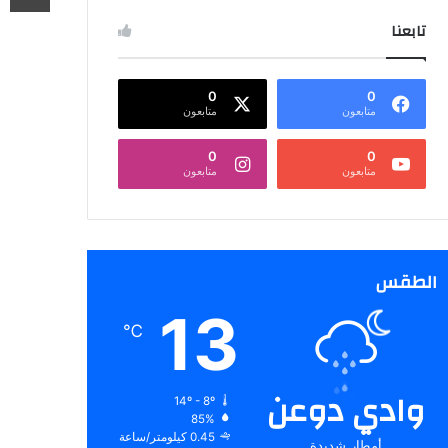
تابعنا
0
0
متابعون
متابعون
0
0
متابعون
متابعون
الطقس
13
℃
وادي دوعن
14º - 8º
85%
0.45 كيلومتر/ساعة
أمطار شديدة