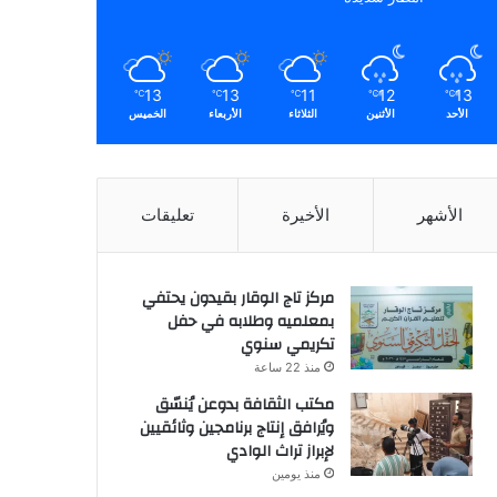
13
13
11
12
13
℃
℃
℃
℃
℃
الأحد
الأثنين
الثلاثاء
الأربعاء
الخميس
الأشهر
الأخيرة
تعليقات
مركز تاج الوقار بقيدون يحتفي
بمعلميه وطلابه في حفل
تكريمي سنوي
منذ 22 ساعة
مكتب الثقافة بدوعن يُنسّق
ويُرافق إنتاج برنامجين وثائقيين
لإبراز تراث الوادي
منذ يومين