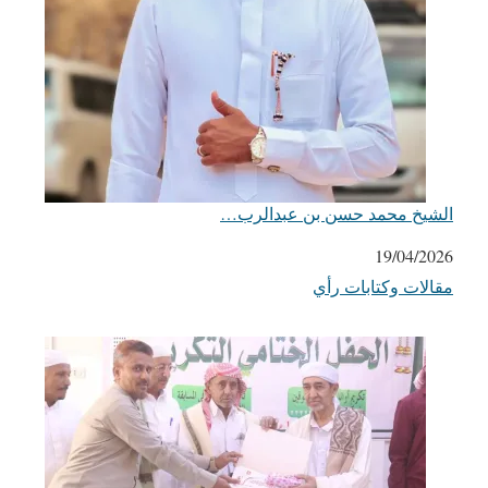
الشيخ محمد حسن بن عبدالرب…
التاريخ
19/04/2026
مقالات وكتابات رأي
في ما يتعلق بما يأتي