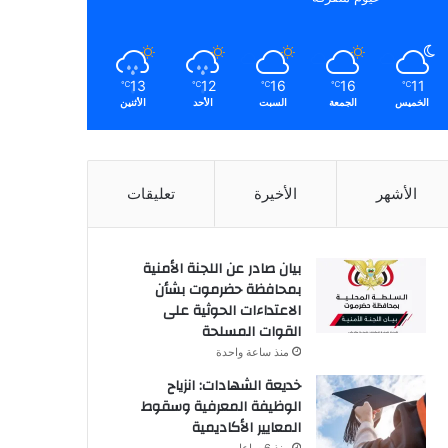
13
12
16
16
11
℃
℃
℃
℃
℃
الخميس
الجمعة
السبت
الأحد
الأثنين
الأشهر
الأخيرة
تعليقات
بيان صادر عن اللجنة الأمنية
بمحافظة حضرموت بشأن
الاعتداءات الحوثية على
القوات المسلحة
منذ ساعة واحدة
خديعة الشهادات: انزياح
الوظيفة المعرفية وسقوط
المعايير الأكاديمية