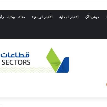
رة بمديريه الضليعه ينفذ حمله نزول ميداني على المحلات التجاريه والاسواق
ا
دوعن الآن
الاخبار المحلية
الأخبار الرياضية
مقالات وكتابات رأي