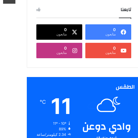
تابعنا
0
0
متابعون
متابعون
0
0
متابعون
متابعون
الطقس
11
℃
وادي دوعن
11º - 10º
89%
2.34 كيلومتر/ساعة
غيوم متفرقة