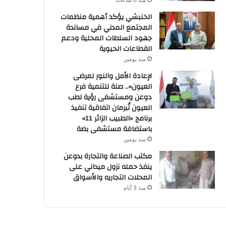
منذ 6 ساعات
الخنبشي يؤكد أهمية منظمات
المجتمع المدني في مساندة
جهود السلطات المحلية ودعم
القطاعات الحيوية
منذ يومين
لإعادة الأمل والنور لمرضى
العيون».. صلة للتنمية فرع
دوعن ومستشفى رؤية لطب
العيون تُبرمان اتفاقية تنفيذ
برنامج «الطبيب الزائر 11»
باستضافة مستشفى بضة
منذ يومين
مكتب الصناعة والتجارة بدوعن
ينفذ حمله نزول ميداني على
المحلات التجاريه والأسواق
منذ 3 أيام