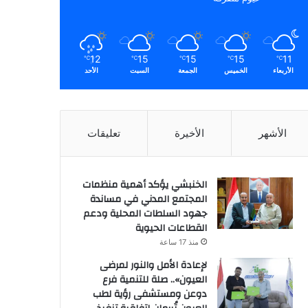
12
15
15
15
11
℃
℃
℃
℃
℃
الأربعاء
الخميس
الجمعة
السبت
الأحد
الأشهر
الأخيرة
تعليقات
الخنبشي يؤكد أهمية منظمات
المجتمع المدني في مساندة
جهود السلطات المحلية ودعم
القطاعات الحيوية
منذ 17 ساعة
لإعادة الأمل والنور لمرضى
العيون».. صلة للتنمية فرع
دوعن ومستشفى رؤية لطب