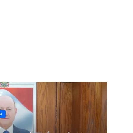
أق
ال
منذ