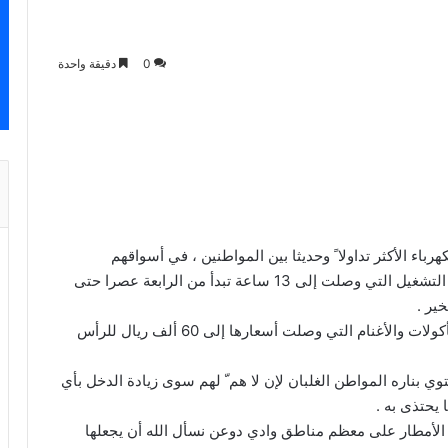
0
دقيقة واحدة
ء الأكثر تداولا ً وحديثا بين المواطنين ، في أسواقهم
وجلساتهم ومحادثاتهم ، لازالوا يأملون بتحسين ساعات التشغيل التي وصلت إلى 13 ساعة تبدأ من الرابعة عصرا حتى
ير .
* في رمضان تزداد القوة الشرائية للمواطنين على المأكولات والأغنام التي وصلت أسعارها إلى 60 ألف ريال للرأس
 بناره المواطن الغلبان لإن لا هم ّ لهم سوى زيادة الدخل بأي
يحتذى به .
الأمطار على معظم مناطق وادي دوعن نسأل الله أن يجعلها