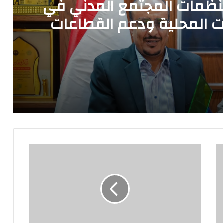
نظمات المجتمع المدني في
 المحلية ودعم القطاعات
حيوية
الخنبشي يؤكد أهمية منظمات المجتمع المدني في مساندة جهود السلطات المحلية ودعم القطاعات الحيوية
لإعادة الأمل والنور لمرضى العيون».. صلة للتنمية فرع دوعن ومستشفى رؤية لطب العيون تُبرمان اتفاقية تنفيذ برنامج «الطبيب الزائر 11» باستضافة مستشفى بضة
ول ميداني على المحلات التجاريه والأسواق