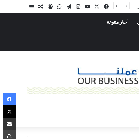
عضو مجلس القيادة الرئاسي محافظ حضرموت يصدر تعميماً بشأن تكليف مدير عام لمكتب وزارة الشباب والرياضة بساحل حضرموت
أخبار متنوعة