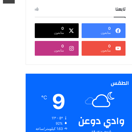
تابعنا
0
0
متابعون
متابعون
0
0
متابعون
متابعون
الطقس
9
℃
وادي دوعن
11º - 8º
92%
1.63 كيلومتر/ساعة
غيوم متفرقة