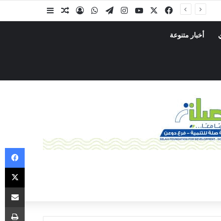
لإعادة الأمل والنور لمرضى العيون».. صلة للتنمية فرع دوعن ومستشفى رؤية لطب العيون تُبرمان اتفاقية تنفيذ برنامج «الطبيب الزائر 11» باستضافة مستشفى بضة
أخبار متنوعة