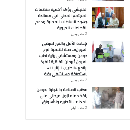
منذ 13 ساعة
الخنبشي يؤكد أهمية منظمات
المجتمع المدني في مساندة
جهود السلطات المحلية ودعم
القطاعات الحيوية
منذ يومين
لإعادة الأمل والنور لمرضى
العيون».. صلة للتنمية فرع
دوعن ومستشفى رؤية لطب
العيون تُبرمان اتفاقية تنفيذ
برنامج «الطبيب الزائر 11»
باستضافة مستشفى بضة
منذ يومين
مكتب الصناعة والتجارة بدوعن
ينفذ حمله نزول ميداني على
المحلات التجاريه والأسواق
منذ 3 أيام