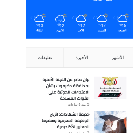
13
12
12
17
15
℃
℃
℃
℃
℃
الجمعة
السبت
الأحد
الأثنين
الثلاثاء
الأشهر
الأخيرة
تعليقات
بيان صادر عن اللجنة الأمنية
بمحافظة حضرموت بشأن
الاعتداءات الحوثية على
القوات المسلحة
منذ 9 ساعات
خديعة الشهادات: انزياح
الوظيفة المعرفية وسقوط
المعايير الأكاديمية