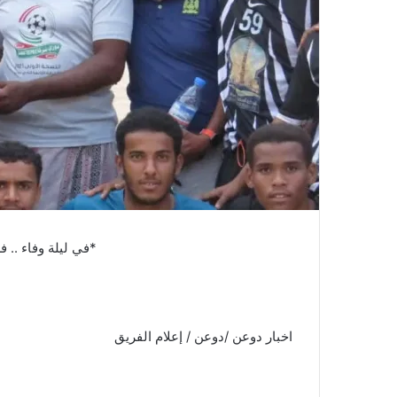
*في ليلة وفاء .. فريق شباب الوادي بخيلة بقشان يكرم مدربه الكابتن علي النوبي*
اخبار دوعن /دوعن / إعلام الفريق