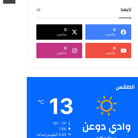
تابعنا
0
0
متابعون
متابعون
0
0
متابعون
متابعون
الطقس
13
℃
وادي دوعن
15º - 11º
73%
0.45 كيلومتر/ساعة
سماء صافية