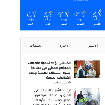
13
12
16
16
14
℃
℃
℃
℃
℃
الخميس
الجمعة
السبت
الأحد
الأثنين
الأشهر
الأخيرة
تعليقات
الخنبشي يؤكد أهمية منظمات
المجتمع المدني في مساندة
جهود السلطات المحلية ودعم
القطاعات الحيوية
منذ يوم واحد
لإعادة الأمل والنور لمرضى
العيون».. صلة للتنمية فرع
دوعن ومستشفى رؤية لطب