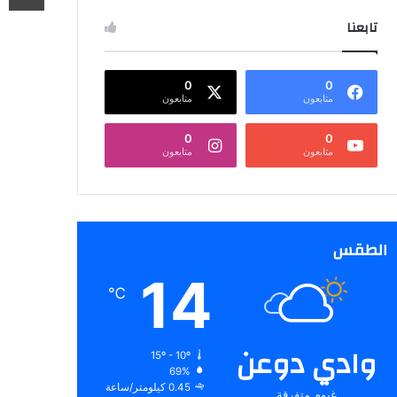
تابعنا
0
0
متابعون
متابعون
0
0
متابعون
متابعون
الطقس
14
℃
وادي دوعن
15º - 10º
69%
0.45 كيلومتر/ساعة
غيوم متفرقة