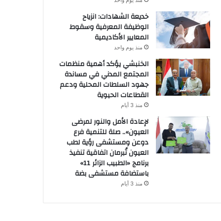
منذ يوم واحد
خديعة الشهادات: انزياح
الوظيفة المعرفية وسقوط
المعايير الأكاديمية
منذ يوم واحد
الخنبشي يؤكد أهمية منظمات
المجتمع المدني في مساندة
جهود السلطات المحلية ودعم
القطاعات الحيوية
منذ 3 أيام
لإعادة الأمل والنور لمرضى
العيون».. صلة للتنمية فرع
دوعن ومستشفى رؤية لطب
العيون تُبرمان اتفاقية تنفيذ
برنامج «الطبيب الزائر 11»
باستضافة مستشفى بضة
منذ 3 أيام