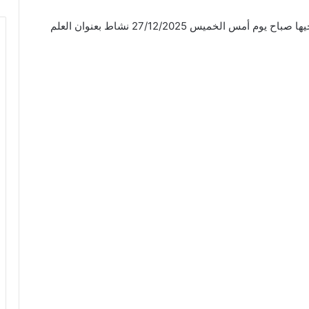
اقامت روضة سماء الطفل الأهلية برباط باعشن وضواحيها صباح يوم أمس الخميس 27/12/2025 نشاط بعنوان العلم