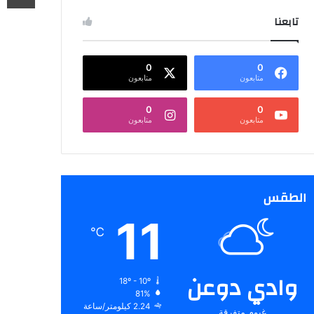
تابعنا
0
0
متابعون
متابعون
0
0
متابعون
متابعون
الطقس
11
℃
وادي دوعن
18º - 10º
81%
2.24 كيلومتر/ساعة
غيوم متفرقة