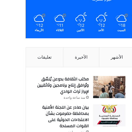
12
11
12
12
18
℃
℃
℃
℃
℃
السبت
الأحد
الأثنين
الثلاثاء
الأربعاء
الأشهر
الأخيرة
تعليقات
مكتب الثقافة بدوعن يُنسّق
ويُرافق إنتاج برنامجين وثائقيين
لإبراز تراث الوادي
منذ ساعة واحدة
بيان صادر عن اللجنة الأمنية
بمحافظة حضرموت بشأن
الاعتداءات الحوثية على
القوات المسلحة