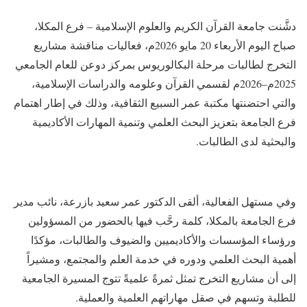
​دشَّنت جامعة القرآن الكريم والعلوم الإسلامية – فرع المكلا،
صباح اليوم الأربعاء 20 مايو 2026م، فعاليات مناقشة مشاريع
التخرج لطالبات مرحلة البكالوريوس بمركز دوعن للعام الجامعي
2025م–2026م لقسمي القرآن وعلومه والدراسات الإسلامية،
والتي احتضنتها مكتبة عمر السبيع الثقافية، وذلك في إطار اهتمام
فرع الجامعة بتعزيز البحث العلمي وتنمية المهارات الأكاديمية
والبحثية لدى الطالبات.
​وفي مستهل الفعالية، ألقى الدكتور عمر سعيد بازرعة، نائب مدير
فرع الجامعة بالمكلا، كلمة رحَّب فيها بالحضور من المسؤولين
ورؤساء المؤسسات والأكاديميين والضيوف والطالبات، مؤكدًا
أهمية البحث العلمي ودوره في خدمة العلم والمجتمع، ومشيراً
إلى أن مشاريع التخرج تمثل ثمرةً علميةً تتوج المسيرة الجامعية
للطلبة وتسهم في صقل مهاراتهم العلمية والعملية.