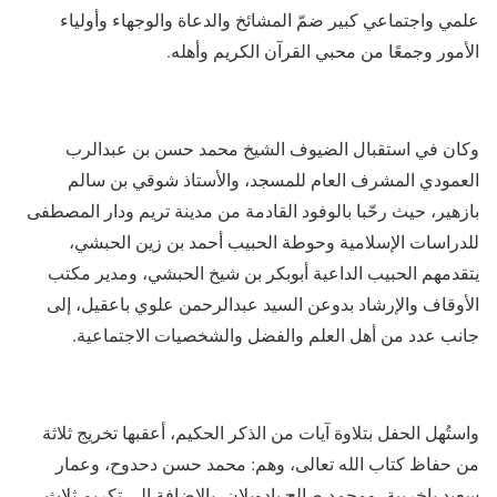
علمي واجتماعي كبير ضمّ المشائخ والدعاة والوجهاء وأولياء
الأمور وجمعًا من محبي القرآن الكريم وأهله.
وكان في استقبال الضيوف الشيخ محمد حسن بن عبدالرب
العمودي المشرف العام للمسجد، والأستاذ شوقي بن سالم
بازهير، حيث رحّبا بالوفود القادمة من مدينة تريم ودار المصطفى
للدراسات الإسلامية وحوطة الحبيب أحمد بن زين الحبشي،
يتقدمهم الحبيب الداعية أبوبكر بن شيخ الحبشي، ومدير مكتب
الأوقاف والإرشاد بدوعن السيد عبدالرحمن علوي باعقيل، إلى
جانب عدد من أهل العلم والفضل والشخصيات الاجتماعية.
واستُهل الحفل بتلاوة آيات من الذكر الحكيم، أعقبها تخريج ثلاثة
من حفاظ كتاب الله تعالى، وهم: محمد حسن دحدوح، وعمار
سعيد باخريبة، ومحمد صالح بادويلان، بالإضافة إلى تكريم ثلاث