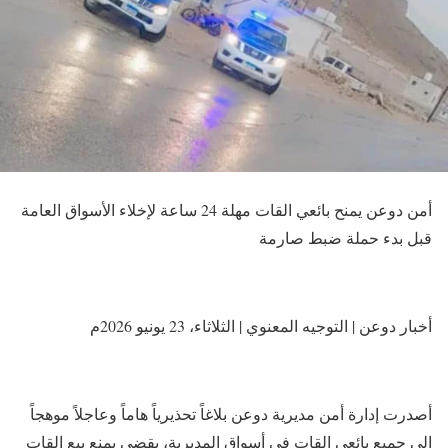
أمن دوعن يمنح بائعي القات مهلة 24 ساعة لإخلاء الأسواق العامة
قبل بدء حملة ضبط صارمة
​أخبار دوعن | التوجيه المعنوي | الثلاثاء، 23 يونيو 2026م
​أصدرت إدارة أمن مديرية دوعن بلاغاً تحذيرياً هاماً وعاجلاً موهجاً
إلى جميع بائعي القات في أسواق المديرية، يقضي بمنع بيع القات