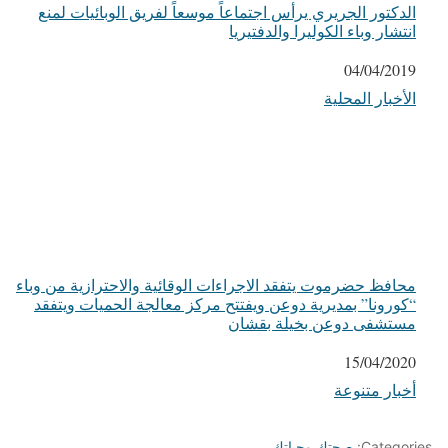
الدكتور الجريري يرأس اجتماعاً موسعاً لفريق الوبائيات لمنع
انتشار وباء الكوليرا والدفتيريا
التاريخ
04/04/2019
الأخبار المحلية
في ما يتعلق بما يأتي
محافظ حضرموت يتفقد الاجراءات الوقائية والاحترازية من وباء
“كورونا” بمديرية دوعن ويفتتح مركز معالجة الحميات ويتفقد
مستشفى دوعن بخيلة بقشان
التاريخ
15/04/2020
أخبار متنوعة
في ما يتعلق بما يأتي
Categories:
صحتك وحياتك