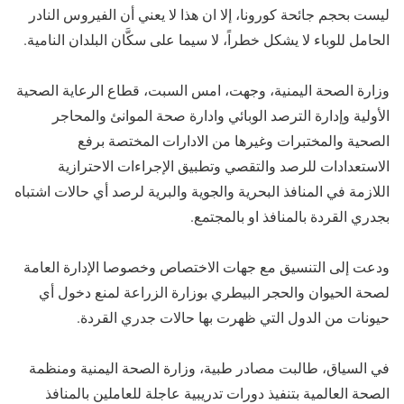
ليست بحجم جائحة كورونا، إلا ان هذا لا يعني أن الفيروس النادر
الحامل للوباء لا يشكل خطراً، لا سيما على سكَّان البلدان النامية.
وزارة الصحة اليمنية، وجهت، امس السبت، قطاع الرعاية الصحية
الأولية وإدارة الترصد الوبائي وادارة صحة الموانئ والمحاجر
الصحية والمختبرات وغيرها من الادارات المختصة برفع
الاستعدادات للرصد والتقصي وتطبيق الإجراءات الاحترازية
اللازمة في المنافذ البحرية والجوية والبرية لرصد أي حالات اشتباه
بجدري القردة بالمنافذ او بالمجتمع.
ودعت إلى التنسيق مع جهات الاختصاص وخصوصا الإدارة العامة
لصحة الحيوان والحجر البيطري بوزارة الزراعة لمنع دخول أي
حيونات من الدول التي ظهرت بها حالات جدري القردة.
في السياق، طالبت مصادر طبية، وزارة الصحة اليمنية ومنظمة
الصحة العالمية بتنفيذ دورات تدريبية عاجلة للعاملين بالمنافذ