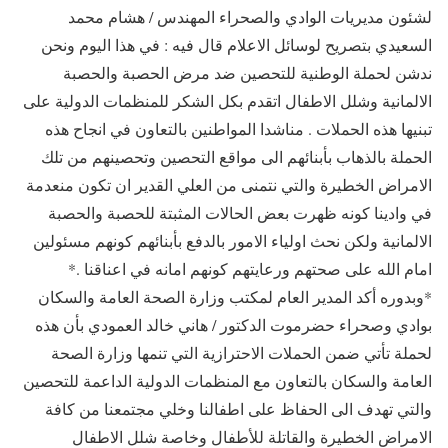
لشئون مديريات الوادي والصحراء المهندس / هشام محمد
السعيدي بتصريح لوسائل الاعلام قال فيه : في هذا اليوم ونحن
ندشن لحملة الوطنية للتحصين ضد مرض الحصبة والحصبة
الالمانية وشلل الاطفال اتقدم بكل الشكر للمنظمات الدولية على
تبنيها هذه الحملات . مناشدا المواطنين بالتعاون في انجاح هذه
الحملة بالذهاب بأبنائهم الى مواقع التحصين وتحصينهم من تلك
الامراض الخطيرة والتي نتمنى من العلي القدير ان تكون منعدمة
في وادينا كونه ظهرت بعض الحالات المثبتة للحصبة والحصبة
الالمانية ولكن نحث اولياء الامور بالدفع بأبنائهم كونهم مسئولين
امام الله على صحتهم ورعايتهم كونهم امانه في اعناقنا .*
*وبدوره أكد المدير العام لمكتب وزارة الصحة العامة والسكان
بوادي وصحراء حضرموت الدكتور / هاني خالد العمودي بأن هذه
لحملة تأتي ضمن الحملات الاحترازية التي تنمها وزارة الصحة
العامة والسكان بالتعاون مع المنظمات الدولية الداعمة للتحصين
والتي تهدف الى الحفاظ على اطفالنا وخلي مجتمعنا من كافة
الامراض الخطيرة والقاتلة للأطفال وخاصة شلل الاطفال