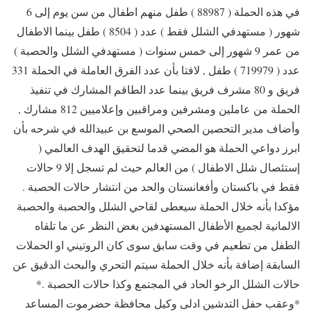
في هذه الحملة ( 88987 ) طفل منهم اطفال من سن يوم إلى 6
شهور ( مستهدفي الشلل فقط ) عدد ( 8504 ) طفل بينما الاطفال
من عمر 9 شهور إلى خمس سنوات ( مستهدفي الشلل والحصبة )
عدد ( 719979 ) طفل , لافتا بأن عدد الفرق العاملة في الحملة 331
فريق و 80 مشرف فريق بينما عدد الطاقم المشارك في تنفيذ
الحملة من عاملين ومشرفين ومراقبين وإعلاميين 812 مشارك ,
وأضاف مدير التحصين الصحي الموسع بن عبيدالله في شرحه بأن
ابرز دواعي الحملة هو المضي قدما لتحقيق الهدف العالمي (
إستئصال شلل الاطفال ) من العالم حيث لم تسجل إلا 9 حالات
فقط في باكستان وأفغانستان والحد من انتشار حالات الحصبة .
مؤكدا بأنه خلال الحملة سيعطى لقاحي الشلل والحصبة والحصبة
الالمانية لجميع الأطفال المستهدفين بغض النظر عن ما تلقاه
الطفل من تطعيم في وقت سابق سوى كان الروتيني او الحملات
السابقة إضافة بأنه خلال الحملة سيتم التحري والبحث الدقيق عن
حالات الشلل الرخو الحاد في المجتمع وكذا حالات الحصبة .*
*وعقب حفل التدشين ادلى وكيل محافظة حضرموت المساعد