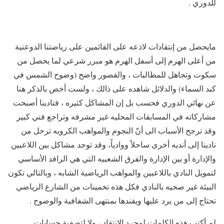
للدوري .
مايحصل من إنتقادات لاذعه على القائمين على رياضتنا الدوعنية
من أعلى الهرم إلى أسفل الهرم هو مبرر شرعي لما يحصل من
سكوت وتجاهل للمطالبات ، والقصور واضح (وضوح الشمس في
كبد السماء) والدلائل شاهده على ذالك ، ولست أخص بالذكر هنا
عن نهائي الدوري فحسب بل إن المشاكل كثيره ، فنادينا أصبحت
مشاركاته في المسابقات المحليه غير مشرفه وتراجع فني كبير
وقد ترجح الأسباب الى أنّ النجوم والمواهب الكرويه ترحل من
نادينا إلى أنديه أخرى ساحلاً ووادياً، وقد توجد مشاكل بين اللاعبين
والإدارة أو بين الإدارة والفرق الشعبيه التي هي الرافد الأساسي
لتمويل النادي باللاعبين والمواهب الرياضية الشابه ، وبالتالي تكون
البيئة غير صحيه بالنادي فكل هذه تخمينات من الشارع الرياضي
تحتاج إلى من يرد عليها ويفندها بمنتهى الشفافية والوضوح .
لم أكتب هذه الكلمات لمجرد الإنتقاد ، ولا لتصفية حسابات