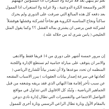
نعم لم ينتهي بعد فلا غرابه ولا استغراب اذا المسؤلين لايهمهم
الامر ولاسمعة الكرة الدوعنية ، ولا غرابة ولا استغراب اذا الممول
بعد دفعه كل هذه المبالغ التي صرفت على الدوري ولم يحرك
ساكناً ونجاح المناسبه الكروية هو نجاحاً لشركتة وفشلها هوفشلاً
لشركتة فمن يرضى ان يشتري بماله الفشل ؟؟ وكما يقول المثل
الخليجي ( يامن شرى له من حلاله عله ).
إن مرور خمسة أشهر على دوري من 14 فريقا فقط والادهى
والامر ان يتوقف على مباراة ختامية لم تستطع الإدارة واللجنة
المنظمه ان تحدد موعدها ولا أن تصدر بياناً للشارع الرياضي (
كعادتها في سرعة إصدار بيانات العقوبات ) يبرر الاسباب المقنعه
عن سبب تأخر إقامة هذا النهائي الذي فقد بريقه وشغفه من قبل
الجماهير الرياضية ، وتُبنّد كل الاقاويل التي تتداول في مواقع
التواصل الاجتماعي والتفسيرات التي تطال إدارة نادي دوعن
بالمقام الأول وتارة تطال الراعي الرسمي وتارة أخرى للممول