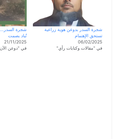
شجرة السدر بدوعن هوية زراعية
شجرة السدر… ال
تستحق الإهتمام
تُباد بصمت
21/11/2025
06/02/2025
في "مقالات وكتابات رأي"
في "دوعن الآن