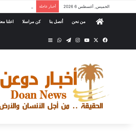
الخميس, أغسطس 6 2026
أخبار عاجلة
​ *ضمن مشروع الزراعة المستدامة: توزيع 25 رأسً
من نحن
أتصل بنا
كن مراسلا
اعلنا معن