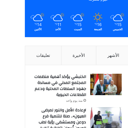
14
11
15
16
15
℃
℃
℃
℃
℃
الخميس
الجمعة
السبت
الأحد
الأثنين
الأشهر
الأخيرة
تعليقات
الخنبشي يؤكد أهمية منظمات
المجتمع المدني في مساندة
جهود السلطات المحلية ودعم
القطاعات الحيوية
منذ يوم واحد
لإعادة الأمل والنور لمرضى
العيون».. صلة للتنمية فرع
دوعن ومستشفى رؤية لطب