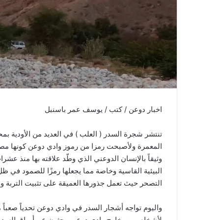
اخبار دوعن / كتب / يوسف عمر باسنبل
تنتشر شجرة السدر ( العلب ) في العديد من الأودية بم
المعمرة ولأصبحت رمزا من رموز وادي دوعن كونها مصدر 
وثيقاً بالإنسان الدوعني الذي وطّد علاقته بها منذ عش
البيئية القاسية وخاصة مما يجعلها رمزًا للصمود في ظل 
التصحر حيث تعمل جذورها العميقة على تثبيت التربة ومن
واليوم تواجه أشجار السدر في وادي دوعن تحدياً صعباً 
لأشخاص من خارج وادي دوعن يبحثون عن أوراق السدر ال