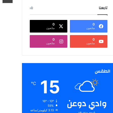
تابعنا
0
0
متابعون
متابعون
0
0
متابعون
متابعون
الطقس
15
℃
وادي دوعن
16º - 10º
59%
3.13 كيلومتر/ساعة
غيوم متفرقة